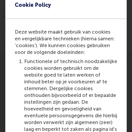
Colin Lee created a mathematical model with his
Cookie Policy
dissertation that can predict with a 70% accuracy
who will be invited for a job interview based on CV
algorithms. It might be possible in the future to
predict who will be hired and who will be most
Deze website maakt gebruik van cookies
successful for a position.
en vergelijkbare technieken (hierna samen:
‘cookies’). We kunnen cookies gebruiken
voor de volgende doeleinden:
Functionele of technisch noodzakelijke
cookies worden gebruikt om de
website goed te laten werken of
inhoud beter op je voorkeuren af te
stemmen. Dergelijke cookies
Participants
onthouden bijvoorbeeld of er bepaalde
instellingen zijn gedaan. De
Colin Lee
hoeveelheid en gevoeligheid van
Role: Alumni
eventuele persoonsgegevens die hierbij
Reference type: Quoted
worden verwerkt zijn algemeen (zeer)
laag en beperkt tot zaken als pagina id's