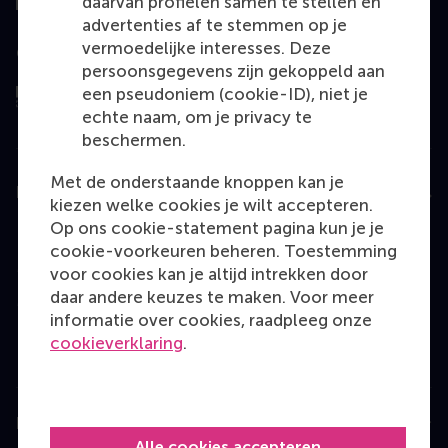
daarvan profielen samen te stellen en
advertenties af te stemmen op je
vermoedelijke interesses. Deze
Geëvalueerd door
persoonsgegevens zijn gekoppeld aan
een pseudoniem (cookie-ID), niet je
echte naam, om je privacy te
beschermen.
Met de onderstaande knoppen kan je
Education
kiezen welke cookies je wilt accepteren.
Op ons cookie-statement pagina kun je je
Bachelor
cookie-voorkeuren beheren. Toestemming
Master
voor cookies kan je altijd intrekken door
daar andere keuzes te maken. Voor meer
MBA
informatie over cookies, raadpleeg onze
Executive Education
cookieverklaring
.
Programme finder
Information for
Alle cookies accepteren