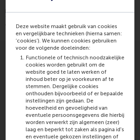
Finn Wynstra has been re-appointed as endowed
professor of Purchasing and Supplier Management
for a period of four years by the Dutch Association
of Purchasing Management (NEVI).
Deze website maakt gebruik van cookies
en vergelijkbare technieken (hierna samen:
‘cookies’). We kunnen cookies gebruiken
voor de volgende doeleinden:
Functionele of technisch noodzakelijke
cookies worden gebruikt om de
website goed te laten werken of
inhoud beter op je voorkeuren af te
Participants
stemmen. Dergelijke cookies
Finn Wynstra
onthouden bijvoorbeeld of er bepaalde
Role: Faculty
instellingen zijn gedaan. De
Reference type: Quoted
hoeveelheid en gevoeligheid van
eventuele persoonsgegevens die hierbij
worden verwerkt zijn algemeen (zeer)
laag en beperkt tot zaken als pagina id's
en eventuele gekozen instellingen of