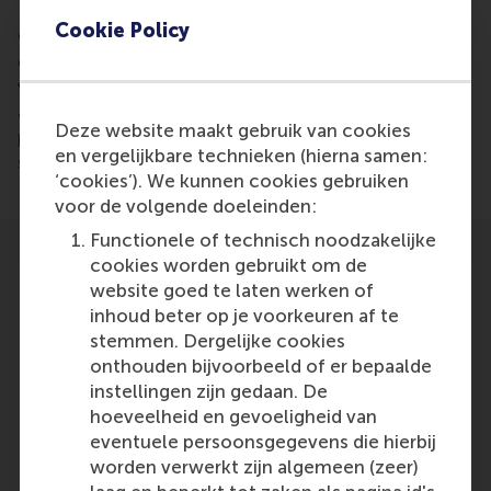
Cookie Policy
Colin Lee created a mathematical model with his
dissertation that can predict with a 70% accuracy
who will be invited for a job interview based on CV
algorithms. It might be possible in the future to
Deze website maakt gebruik van cookies
predict who will be hired and who will be most
en vergelijkbare technieken (hierna samen:
successful for a position.
‘cookies’). We kunnen cookies gebruiken
voor de volgende doeleinden:
Functionele of technisch noodzakelijke
cookies worden gebruikt om de
website goed te laten werken of
inhoud beter op je voorkeuren af te
stemmen. Dergelijke cookies
Participants
onthouden bijvoorbeeld of er bepaalde
instellingen zijn gedaan. De
Colin Lee
hoeveelheid en gevoeligheid van
Role: Alumni
eventuele persoonsgegevens die hierbij
Reference type: Quoted
worden verwerkt zijn algemeen (zeer)