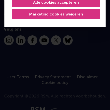
Alle cookies accepteren
Marketing cookies weigeren
Contact
Volg ons
Instagram
LinkedIn
Facebook
YouTube
X
Bluesky
User Terms
Privacy Statement
Disclaimer
Cookie policy
Copyright © 2026 RSM. Alle rechten voorbehouden.