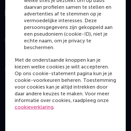
Top gerangschikt
welke sites je bezoekt om op basis
daarvan profielen samen te stellen en
advertenties af te stemmen op je
vermoedelijke interesses. Deze
persoonsgegevens zijn gekoppeld aan
Geëvalueerd door
een pseudoniem (cookie-ID), niet je
echte naam, om je privacy te
beschermen.
Met de onderstaande knoppen kan je
kiezen welke cookies je wilt accepteren.
Education
Op ons cookie-statement pagina kun je je
cookie-voorkeuren beheren. Toestemming
Bachelor
voor cookies kan je altijd intrekken door
Master
daar andere keuzes te maken. Voor meer
informatie over cookies, raadpleeg onze
MBA
cookieverklaring
.
Executive Education
Programme finder