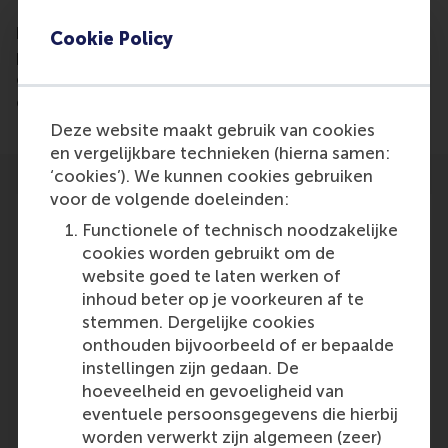
Research conducted by Alp Arslan and Niels Agatz
has created a system where people visiting a
Cookie Policy
physical store can deliver packages, that have been
ordered online, for a fee. This might replace the
expensive transportation costs for online retailers.
Deze website maakt gebruik van cookies
en vergelijkbare technieken (hierna samen:
‘cookies’). We kunnen cookies gebruiken
voor de volgende doeleinden:
Functionele of technisch noodzakelijke
cookies worden gebruikt om de
website goed te laten werken of
Participants
inhoud beter op je voorkeuren af te
Niels Agatz
stemmen. Dergelijke cookies
Role: Faculty
onthouden bijvoorbeeld of er bepaalde
Reference type: Referenced
instellingen zijn gedaan. De
A.M. Arslan
hoeveelheid en gevoeligheid van
Role: PhD Candidate
eventuele persoonsgegevens die hierbij
Reference type: Referenced
worden verwerkt zijn algemeen (zeer)