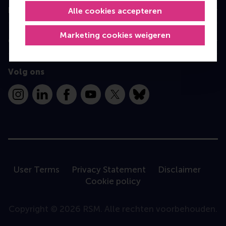
Information for
Alle cookies accepteren
Marketing cookies weigeren
Contact
Volg ons
Instagram
LinkedIn
Facebook
YouTube
X
Bluesky
User Terms
Privacy Statement
Disclaimer
Cookie policy
Copyright © 2026 RSM. Alle rechten voorbehouden.