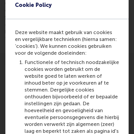
Colin Lee created a mathematical model with his
Cookie Policy
dissertation that can predict with a 70% accuracy
who will be invited for a job interview based on CV
algorithms. It might be possible in the future to
predict who will be hired and who will be most
Deze website maakt gebruik van cookies
successful for a position.
en vergelijkbare technieken (hierna samen:
‘cookies’). We kunnen cookies gebruiken
voor de volgende doeleinden:
Functionele of technisch noodzakelijke
cookies worden gebruikt om de
website goed te laten werken of
inhoud beter op je voorkeuren af te
stemmen. Dergelijke cookies
Participants
onthouden bijvoorbeeld of er bepaalde
instellingen zijn gedaan. De
Colin Lee
hoeveelheid en gevoeligheid van
Role: Alumni
eventuele persoonsgegevens die hierbij
Reference type: Referenced
worden verwerkt zijn algemeen (zeer)
laag en beperkt tot zaken als pagina id's