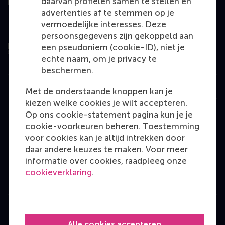
daarvan profielen samen te stellen en
advertenties af te stemmen op je
vermoedelijke interesses. Deze
Geëvalueerd door
persoonsgegevens zijn gekoppeld aan
een pseudoniem (cookie-ID), niet je
echte naam, om je privacy te
beschermen.
Met de onderstaande knoppen kan je
Education
kiezen welke cookies je wilt accepteren.
Op ons cookie-statement pagina kun je je
Bachelor
cookie-voorkeuren beheren. Toestemming
Master
voor cookies kan je altijd intrekken door
daar andere keuzes te maken. Voor meer
MBA
informatie over cookies, raadpleeg onze
Executive Education
cookieverklaring
.
Programme finder
Information for
Alle cookies accepteren