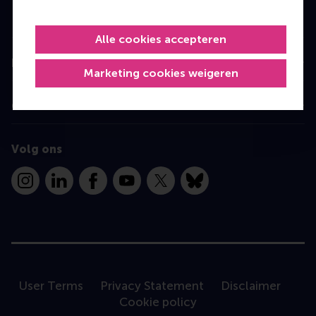
Executive Education
Programme finder
Alle cookies accepteren
Information for
Marketing cookies weigeren
Contact
Volg ons
Instagram
LinkedIn
Facebook
YouTube
X
Bluesky
User Terms
Privacy Statement
Disclaimer
Cookie policy