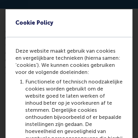
Cookie Policy
Last-mile delivery is critical for e-commerce
success, and companies are rushing to come up
with innovative solutions in the quest to win over
the customer, right on the doorstep. “I'm working
Deze website maakt gebruik van cookies
on a concept that combines a truck with multiple
en vergelijkbare technieken (hierna samen:
drones,” Niels Agatz says. “Maybe autonomous
‘cookies’). We kunnen cookies gebruiken
delivery robots could be launched from the truck,
voor de volgende doeleinden:
too.”
Functionele of technisch noodzakelijke
cookies worden gebruikt om de
website goed te laten werken of
inhoud beter op je voorkeuren af te
stemmen. Dergelijke cookies
onthouden bijvoorbeeld of er bepaalde
instellingen zijn gedaan. De
Participants
hoeveelheid en gevoeligheid van