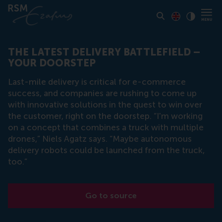
Toon pagina i
Switch to En
Klik vo
Contrast
THE LATEST DELIVERY BATTLEFIELD –
YOUR DOORSTEP
Last-mile delivery is critical for e-commerce
success, and companies are rushing to come up
with innovative solutions in the quest to win over
the customer, right on the doorstep. “I'm working
on a concept that combines a truck with multiple
drones,” Niels Agatz says. “Maybe autonomous
delivery robots could be launched from the truck,
too.”
Go to source