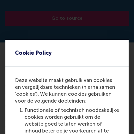
Go to source
Cookie Policy
New research by academics in France, Belgium and
the Netherlands explores how retailers could have
the power to modulate our walking speed in shops.
It demonstrates, for example, that changing the
Deze website maakt gebruik van cookies
distances between lines on the floor can tap into
en vergelijkbare technieken (hierna samen:
subconscious desires to reach the end of shopping
‘cookies’). We kunnen cookies gebruiken
aisles: the closer the end appears, the faster we
voor de volgende doeleinden:
walk towards the goal. The study by Nico Heuvinck,
Functionele of technisch noodzakelijke
Bram van den Bergh (RSM), Gaby A. C. Schellekens,
cookies worden gebruikt om de
and Iris Vermeir is published as a paper ‘Altering
website goed te laten werken of
speed of locomotion’ in the Journal of Consumer
inhoud beter op je voorkeuren af te
Research (October 2016).