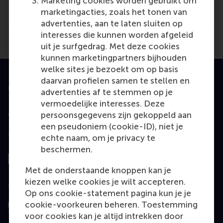
Marketing cookies worden gebruikt om
Mail Online
(Online)
marketingacties, zoals het tonen van
advertenties, aan te laten sluiten op
interesses die kunnen worden afgeleid
uit je surfgedrag. Met deze cookies
kunnen marketingpartners bijhouden
welke sites je bezoekt om op basis
daarvan profielen samen te stellen en
Geaccrediteerd door
advertenties af te stemmen op je
vermoedelijke interesses. Deze
persoonsgegevens zijn gekoppeld aan
een pseudoniem (cookie-ID), niet je
Top gerangschikt
echte naam, om je privacy te
beschermen.
Met de onderstaande knoppen kan je
kiezen welke cookies je wilt accepteren.
Geëvalueerd door
Op ons cookie-statement pagina kun je je
cookie-voorkeuren beheren. Toestemming
voor cookies kan je altijd intrekken door