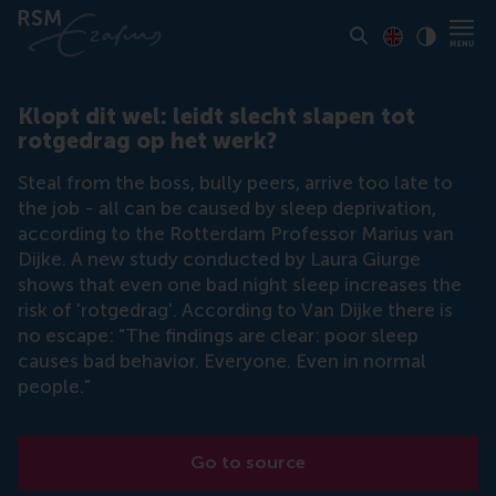
Toon pagina i
Switch to En
Klik vo
Contrast
Klopt dit wel: leidt slecht slapen tot
rotgedrag op het werk?
Steal from the boss, bully peers, arrive too late to
the job - all can be caused by sleep deprivation,
according to the Rotterdam Professor Marius van
Dijke. A new study conducted by Laura Giurge
shows that even one bad night sleep increases the
risk of 'rotgedrag'. According to Van Dijke there is
no escape: "The findings are clear: poor sleep
causes bad behavior. Everyone. Even in normal
people."
Go to source