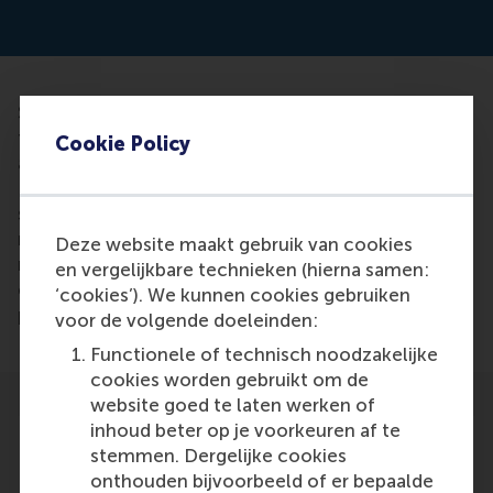
Steal from the boss, bully peers, arrive too late to
the job - all can be caused by sleep deprivation,
Cookie Policy
according to the Rotterdam Professor Marius van
Dijke. A new study conducted by Laura Giurge
shows that even one bad night sleep increases the
risk of 'rotgedrag'. According to Van Dijke there is
Deze website maakt gebruik van cookies
no escape: "The findings are clear: poor sleep
en vergelijkbare technieken (hierna samen:
causes bad behavior. Everyone. Even in normal
‘cookies’). We kunnen cookies gebruiken
people."
voor de volgende doeleinden:
Functionele of technisch noodzakelijke
cookies worden gebruikt om de
website goed te laten werken of
inhoud beter op je voorkeuren af te
stemmen. Dergelijke cookies
onthouden bijvoorbeeld of er bepaalde