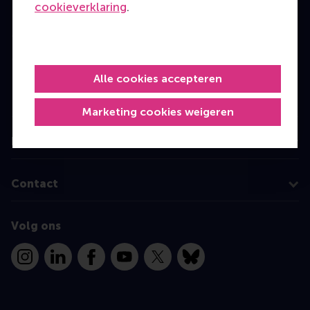
cookieverklaring
.
Bachelor
Master
MBA
Alle cookies accepteren
Executive Education
Programme finder
Marketing cookies weigeren
Information for
Contact
Volg ons
Instagram
LinkedIn
Facebook
YouTube
X
Bluesky