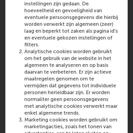
instellingen zijn gedaan. De
Participants
hoeveelheid en gevoeligheid van
Marius van Dijke
eventuele persoonsgegevens die hierbij
Role: Faculty
worden verwerkt zijn algemeen (zeer)
Reference type: Quoted
laag en beperkt tot zaken als pagina id's
Laura M. Giurge
en eventuele gekozen instellingen of
Role: PhD Candidate
filters.
Reference type: Quoted
Analytische cookies worden gebruikt
om het gebruik van de website in het
algemeen te analyseren en op basis
daarvan te verbeteren. Er zijn actieve
maatregelen genomen om te
vermijden dat gegevens tot individuele
personen herleidbaar zijn. Er worden
Media Outlets
normaliter geen persoonsgegevens
met analytische cookies verwerkt maar
De Volkskrant
(Online)
enkel algemene trends.
Marketing cookies worden gebruikt om
marketingacties, zoals het tonen van