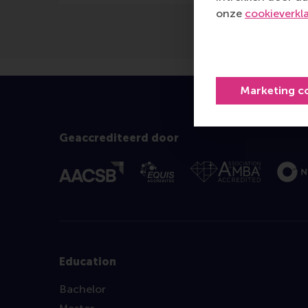
onze
cookieverkl
Marketing c
Geaccrediteerd door
Education
Bachelor