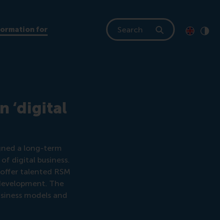
Search
formation for
Toon pagi
Switch to
Klik
Cont
 ‘digital
gned a long-term
f digital business.
l offer talented RSM
 development. The
business models and