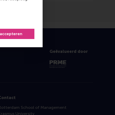
 accepteren
Geëvalueerd door
Contact
Rotterdam School of Management
Erasmus University