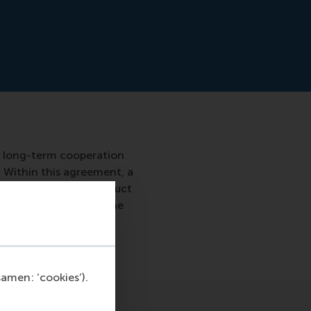
 long-term cooperation
. Within this agreement, a
he opportunity to conduct
 collaboration helps the
nce of his clients.
amen: ‘cookies’).