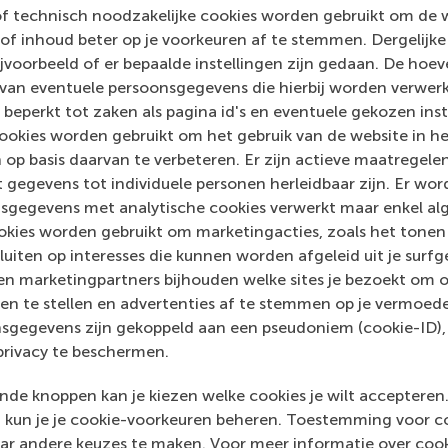
of technisch noodzakelijke cookies worden gebruikt om de 
of inhoud beter op je voorkeuren af te stemmen. Dergelijke
voorbeeld of er bepaalde instellingen zijn gedaan. De hoev
 van eventuele persoonsgegevens die hierbij worden verwer
 beperkt tot zaken als pagina id's en eventuele gekozen inste
ookies worden gebruikt om het gebruik van de website in h
Media Outlets
 op basis daarvan te verbeteren. Er zijn actieve maatrege
 gegevens tot individuele personen herleidbaar zijn. Er wo
Emerce
(Online)
sgegevens met analytische cookies verwerkt maar enkel al
kies worden gebruikt om marketingacties, zoals het tonen 
sluiten op interesses die kunnen worden afgeleid uit je surf
n marketingpartners bijhouden welke sites je bezoekt om o
en te stellen en advertenties af te stemmen op je vermoedel
sgegevens zijn gekoppeld aan een pseudoniem (cookie-ID), 
privacy te beschermen.
de knoppen kan je kiezen welke cookies je wilt accepteren
kun je je cookie-voorkeuren beheren. Toestemming voor coo
ar andere keuzes te maken. Voor meer informatie over cook