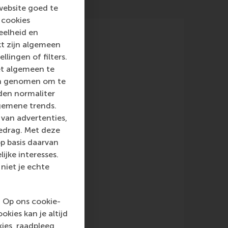
website goed te
 cookies
eelheid en
kt zijn algemeen
llingen of filters.
et algemeen te
len genomen om te
rden normaliter
gemene trends.
van advertenties,
gedrag. Met deze
p basis daarvan
ijke interesses.
niet je echte
. Op ons cookie-
kies kan je altijd
ies, raadpleeg