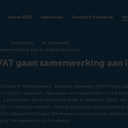
About RSM
Education
Faculty & Research
In
r
Journalists
In the media
menwerking aan in ‘digital business’
AT gaan samenwerking aan in
School of Management, Erasmus University (RSM) today si
for joint research, education and recruitment in the field o
 a promotion site is created at RSM. In addition, VIVAT wil
ity to conduct research, data analysis and digital business
this collaboration helps the insurer to innovate his digital 
ing the experience of his clients.