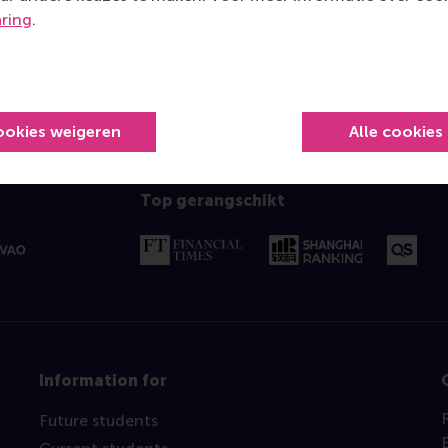
aring
.
ookies weigeren
Alle cookies
Top gerangschikt
Information for
Future students