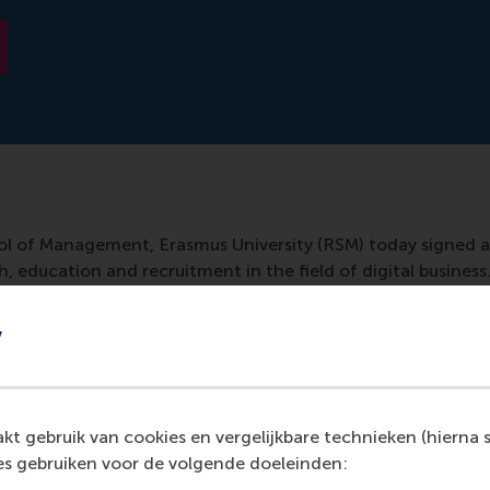
l of Management, Erasmus University (RSM) today signed a
, education and recruitment in the field of digital business
t RSM. In addition, VIVAT will offer talented RSM students t
digital business development. The research results from this
y
tal business models and platforms, thus improving the experie
t gebruik van cookies en vergelijkbare technieken (hierna s
s gebruiken voor de volgende doeleinden: