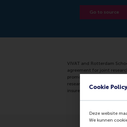
Go to source
VIVAT and Rotterdam Schoo
agreement for joint research
promotion site is created a
research, data analysis and 
Cookie Polic
insurer to innovate his digi
Deze website maak
We kunnen cookie