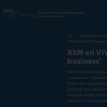
Information fo
Home
RSM en VIVAT gaan sa
RSM en VIV
business’
VIVAT and Rotterdam 
cooperation agreement 
Within this agreement,
students the opportun
research results from 
platforms, thus improv