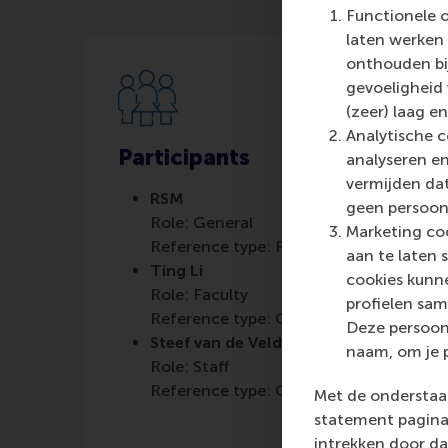
Functionele 
laten werken 
onthouden bij
gevoeligheid
(zeer) laag en
Analytische c
Participants
analyseren en
vermijden dat
RSM
geen persoon
Role: General
Marketing coo
Reference type: Referenced
aan te laten 
Ting Li
cookies kunne
Role: Faculty
profielen sam
Reference type: Quoted
Deze persoon
Steef van de Velde
naam, om je 
Role: Staff
Reference type: Quoted
Met de onderstaan
statement pagina 
intrekken door da