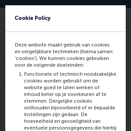
Cookie Policy
Research conducted by RSM PhD student Jasmien
Khattab shows that women with a dominant,
decisive leadership style put their employees in
confusion when they are also involved, kind and
Deze website maakt gebruik van cookies
compassionate. This makes them seem less
en vergelijkbare technieken (hierna samen:
authentic in their team and are considered to be
‘cookies’). We kunnen cookies gebruiken
less effective leaders.
voor de volgende doeleinden:
Functionele of technisch noodzakelijke
cookies worden gebruikt om de
website goed te laten werken of
inhoud beter op je voorkeuren af te
stemmen. Dergelijke cookies
onthouden bijvoorbeeld of er bepaalde
instellingen zijn gedaan. De
Participants
hoeveelheid en gevoeligheid van
Jasmien Khattab
eventuele persoonsgegevens die hierbij