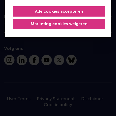
Programme finder
Alle cookies accepteren
Information for
Marketing cookies weigeren
Contact
Volg ons
Instagram
LinkedIn
Facebook
YouTube
X
Bluesky
User Terms
Privacy Statement
Disclaimer
Cookie policy