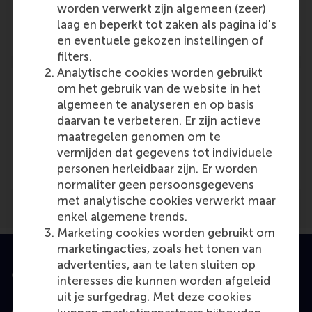
Role: PhD Candidate
worden verwerkt zijn algemeen (zeer)
Reference type: Referenced
laag en beperkt tot zaken als pagina id's
en eventuele gekozen instellingen of
filters.
Analytische cookies worden gebruikt
om het gebruik van de website in het
algemeen te analyseren en op basis
daarvan te verbeteren. Er zijn actieve
Media Outlets
maatregelen genomen om te
vermijden dat gegevens tot individuele
Erasmus Universiteit Rotterdam
(Online)
personen herleidbaar zijn. Er worden
normaliter geen persoonsgegevens
met analytische cookies verwerkt maar
enkel algemene trends.
Marketing cookies worden gebruikt om
marketingacties, zoals het tonen van
advertenties, aan te laten sluiten op
Geaccrediteerd door
interesses die kunnen worden afgeleid
uit je surfgedrag. Met deze cookies