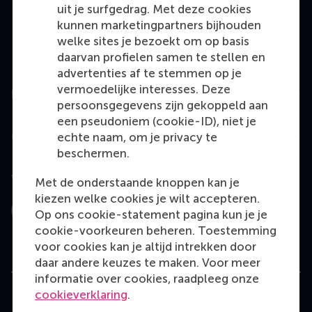
MBA
uit je surfgedrag. Met deze cookies
kunnen marketingpartners bijhouden
Executive Education
welke sites je bezoekt om op basis
Programme finder
daarvan profielen samen te stellen en
advertenties af te stemmen op je
vermoedelijke interesses. Deze
Information for
persoonsgegevens zijn gekoppeld aan
een pseudoniem (cookie-ID), niet je
Contact
echte naam, om je privacy te
beschermen.
Volg ons
Met de onderstaande knoppen kan je
kiezen welke cookies je wilt accepteren.
Op ons cookie-statement pagina kun je je
Instagram
LinkedIn
Facebook
YouTube
X
Bluesky
cookie-voorkeuren beheren. Toestemming
voor cookies kan je altijd intrekken door
daar andere keuzes te maken. Voor meer
informatie over cookies, raadpleeg onze
cookieverklaring
.