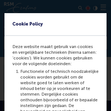
Toon pagina i
Switch to En
Klik vo
Contrast
Cookie Policy
Access denied
View all news articles
Deze website maakt gebruik van cookies
en vergelijkbare technieken (hierna samen:
‘cookies’). We kunnen cookies gebruiken
voor de volgende doeleinden:
Functionele of technisch noodzakelijke
You need to be logged in the
backend
to
cookies worden gebruikt om de
view this article.
website goed te laten werken of
inhoud beter op je voorkeuren af te
stemmen. Dergelijke cookies
onthouden bijvoorbeeld of er bepaalde
instellingen zijn gedaan. De