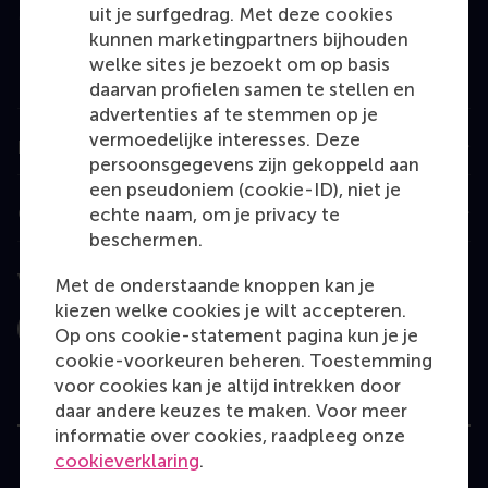
MBA
uit je surfgedrag. Met deze cookies
kunnen marketingpartners bijhouden
Executive Education
welke sites je bezoekt om op basis
Programme finder
daarvan profielen samen te stellen en
advertenties af te stemmen op je
vermoedelijke interesses. Deze
Information for
persoonsgegevens zijn gekoppeld aan
een pseudoniem (cookie-ID), niet je
Contact
echte naam, om je privacy te
beschermen.
Volg ons
Met de onderstaande knoppen kan je
kiezen welke cookies je wilt accepteren.
Op ons cookie-statement pagina kun je je
Instagram
LinkedIn
Facebook
YouTube
X
Bluesky
cookie-voorkeuren beheren. Toestemming
voor cookies kan je altijd intrekken door
daar andere keuzes te maken. Voor meer
informatie over cookies, raadpleeg onze
cookieverklaring
.