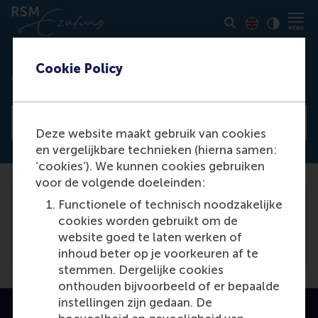
Toon pagina i
Switch to En
Klik vo
Contrast
Cookie Policy
Access denied
View all news articles
Deze website maakt gebruik van cookies
en vergelijkbare technieken (hierna samen:
‘cookies’). We kunnen cookies gebruiken
voor de volgende doeleinden:
Functionele of technisch noodzakelijke
You need to be logged in the
backend
to
cookies worden gebruikt om de
view this article.
website goed te laten werken of
inhoud beter op je voorkeuren af te
stemmen. Dergelijke cookies
onthouden bijvoorbeeld of er bepaalde
instellingen zijn gedaan. De