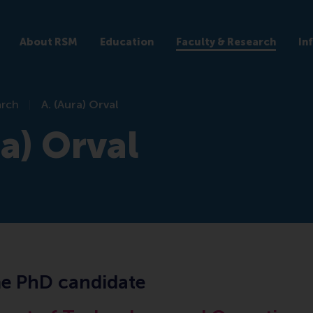
About RSM
Education
Faculty & Research
In
arch
A. (Aura) Orval
ra) Orval
me PhD candidate