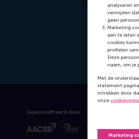
analyseren en
vermijden dat
geen persoon
Marketing coo
aan te laten 
cookies kunne
profielen sam
Deze persoon
naam, om je 
Met de onderstaan
statement pagina 
intrekken door da
onze
cookieverkl
Geaccrediteerd door
Marketing c