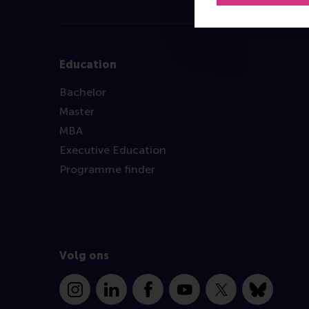
Education
Bachelor
Master
MBA
Executive Education
Programme finder
Volg ons
Instagram
LinkedIn
Facebook
YouTube
X
Bluesky