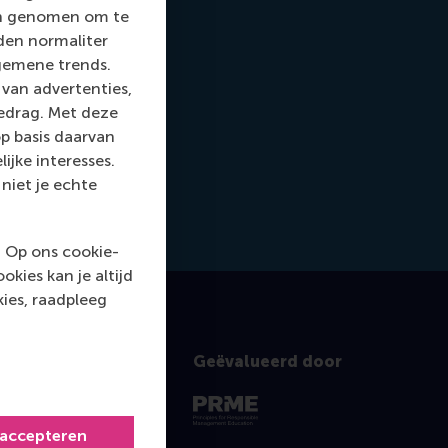
len genomen om te
rden normaliter
gemene trends.
van advertenties,
gedrag. Met deze
p basis daarvan
ijke interesses.
niet je echte
. Op ons cookie-
kies kan je altijd
ies, raadpleeg
Geëvalueerd door
 accepteren