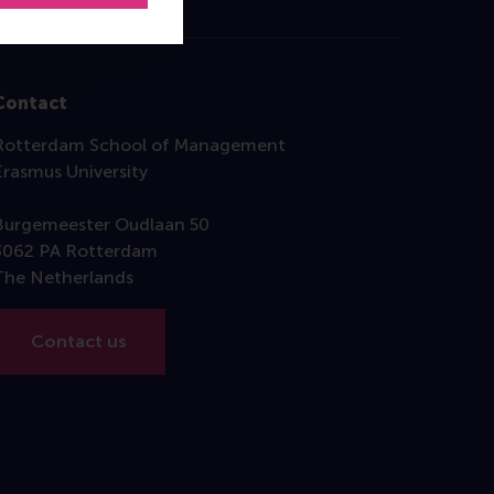
Contact
Rotterdam School of Management
Erasmus University
Burgemeester Oudlaan 50
3062 PA Rotterdam
The Netherlands
Contact us