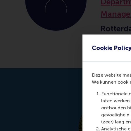
Departm
Manage
Rotterd
Erasmus
Cookie Polic
Deze website maak
We kunnen cookie
Functionele 
laten werken 
onthouden bij
gevoeligheid
(zeer) laag en
Analytische c