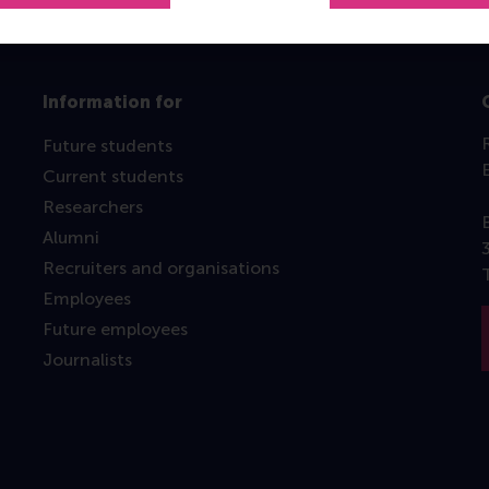
Information for
Future students
Current students
Researchers
Alumni
Recruiters and organisations
Employees
Future employees
Journalists