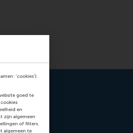
amen: ‘cookies’).
website goed te
 cookies
eelheid en
kt zijn algemeen
llingen of filters.
et algemeen te