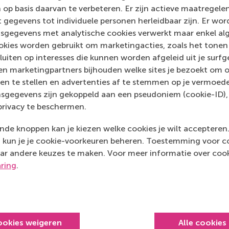
3062 PA Rotterdam
 op basis daarvan te verbeteren. Er zijn actieve maatrege
Netherlands
 gegevens tot individuele personen herleidbaar zijn. Er wo
sgegevens met analytische cookies verwerkt maar enkel al
Postal address
kies worden gebruikt om marketingacties, zoals het tonen 
sluiten op interesses die kunnen worden afgeleid uit je surf
Postbus 1738
n marketingpartners bijhouden welke sites je bezoekt om o
3000 DR
Rotterdam
en te stellen en advertenties af te stemmen op je vermoedel
Netherlands
sgegevens zijn gekoppeld aan een pseudoniem (cookie-ID), 
privacy te beschermen.
de knoppen kan je kiezen welke cookies je wilt accepteren
kun je je cookie-voorkeuren beheren. Toestemming voor coo
ar andere keuzes te maken. Voor meer informatie over cook
aring
.
Top gerangschikt
ookies weigeren
Alle cookies