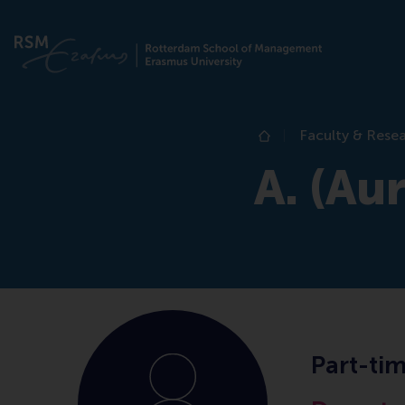
Faculty & Rese
Home
A. (Au
Part-ti