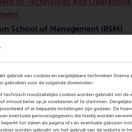
ent of Technology and Operations
ment
am School of Management (RSM)
 University Rotterdam
y
t gebruik van cookies en vergelijkbare technieken (hierna s
s gebruiken voor de volgende doeleinden:
Contact information
of technisch noodzakelijke cookies worden gebruikt om de 
Visiting address
of inhoud beter op je voorkeuren af te stemmen. Dergelijke
voorbeeld of er bepaalde instellingen zijn gedaan. De hoev
Office:
 van eventuele persoonsgegevens die hierbij worden verwer
 beperkt tot zaken als pagina id's en eventuele gekozen inste
Burgemeester Oudlaan 50
ookies worden gebruikt om het gebruik van de website in h