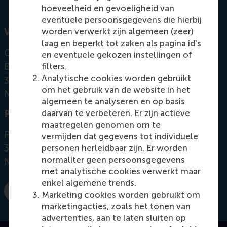
hoeveelheid en gevoeligheid van
eventuele persoonsgegevens die hierbij
worden verwerkt zijn algemeen (zeer)
Visiting address
laag en beperkt tot zaken als pagina id's
Office:
en eventuele gekozen instellingen of
Burgemeester Oudlaan 50
filters.
Analytische cookies worden gebruikt
3062 PA Rotterdam
om het gebruik van de website in het
Netherlands
algemeen te analyseren en op basis
daarvan te verbeteren. Er zijn actieve
Postal address
maatregelen genomen om te
Postbus 1738
vermijden dat gegevens tot individuele
3000 DR
Rotterdam
personen herleidbaar zijn. Er worden
normaliter geen persoonsgegevens
Netherlands
met analytische cookies verwerkt maar
enkel algemene trends.
Marketing cookies worden gebruikt om
E-mail sapafuraha@rsm.nl
marketingacties, zoals het tonen van
advertenties, aan te laten sluiten op