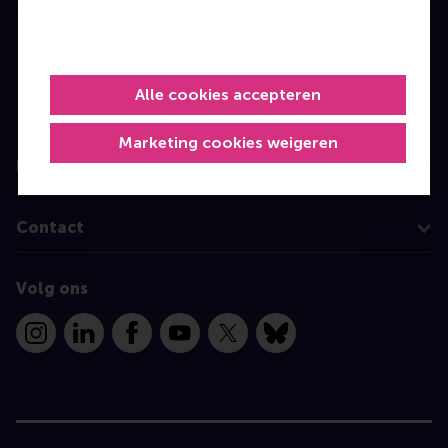
Master
MBA
Executive Education
Alle cookies accepteren
Programme finder
Marketing cookies weigeren
Information for
Contact
Volg ons
Instagram
LinkedIn
Facebook
YouTube
X
Bluesky