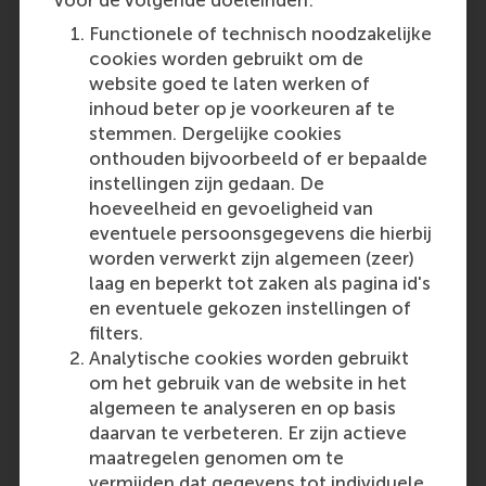
Functionele of technisch noodzakelijke
cookies worden gebruikt om de
website goed te laten werken of
inhoud beter op je voorkeuren af te
stemmen. Dergelijke cookies
onthouden bijvoorbeeld of er bepaalde
instellingen zijn gedaan. De
Competitive pressure affects mandatory
hoeveelheid en gevoeligheid van
reporting of clinical trials in
eventuele persoonsgegevens die hierbij
pharmaceutical companies
worden verwerkt zijn algemeen (zeer)
laag en beperkt tot zaken als pagina id's
en eventuele gekozen instellingen of
Featured on RSM Discovery
filters.
Analytische cookies worden gebruikt
Thursday, 30 January 2025
om het gebruik van de website in het
New research reveals how pharmaceutical
algemeen te analyseren en op basis
companies respond to competitive pressure
daarvan te verbeteren. Er zijn actieve
when reporting clinical trial results, affecting
maatregelen genomen om te
transparency despite mandatory disclosure
vermijden dat gegevens tot individuele