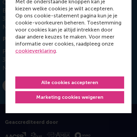
Met de onderstaande knoppen kan je
Office: Mandeville Building T09-45
kiezen welke cookies je wilt accepteren.
Burgemeester Oudlaan 50
Op ons cookie-statement pagina kun je je
3062 PA Rotterdam
cookie-voorkeuren beheren. Toestemming
Netherlands
voor cookies kan je altijd intrekken door
daar andere keuzes te maken. Voor meer
Postal address
informatie over cookies, raadpleeg onze
cookieverklaring
.
Postbus 1738
3000 DR
Rotterdam
Netherlands
Alle cookies accepteren
E-mail rathee@rsm.nl
Marketing cookies weigeren
Geaccrediteerd door