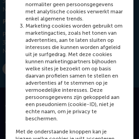
3062 PA Rotterdam
normaliter geen persoonsgegevens
Netherlands
met analytische cookies verwerkt maar
enkel algemene trends.
Postal address
Marketing cookies worden gebruikt om
marketingacties, zoals het tonen van
Postbus 1738
advertenties, aan te laten sluiten op
3000 DR
Rotterdam
interesses die kunnen worden afgeleid
Netherlands
uit je surfgedrag. Met deze cookies
kunnen marketingpartners bijhouden
welke sites je bezoekt om op basis
E-mail wan@rsm.nl
daarvan profielen samen te stellen en
advertenties af te stemmen op je
vermoedelijke interesses. Deze
persoonsgegevens zijn gekoppeld aan
een pseudoniem (cookie-ID), niet je
Geaccrediteerd door
echte naam, om je privacy te
beschermen.
Met de onderstaande knoppen kan je
Top gerangschikt
kiezen welke cookies je wilt accepteren.