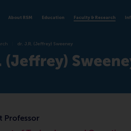
About RSM
Education
Faculty & Research
In
arch
dr. J.R. (Jeffrey) Sweeney
R. (Jeffrey) Sweene
t Professor