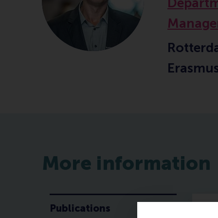
Departm
Manage
Rotterd
Erasmus
More information
Publications
P