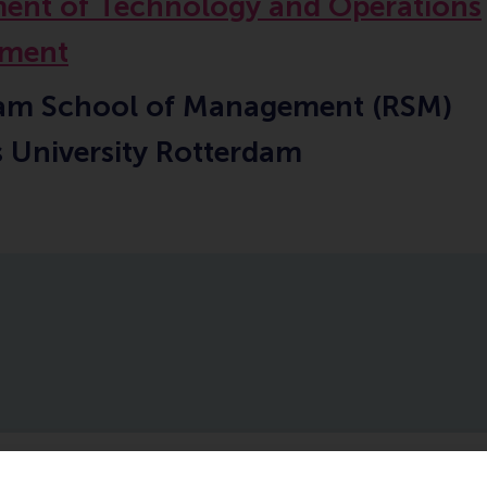
ent of Technology and Operations
ment
am School of Management (RSM)
 University Rotterdam
ublications