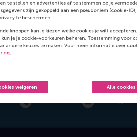
en te stellen en advertenties af te stemmen op je vermoedel
sgegevens zijn gekoppeld aan een pseudoniem (cookie-ID), 
Office: Mandeville Building T09-39
privacy te beschermen.
Burgemeester Oudlaan 50
3062 PA Rotterdam
de knoppen kan je kiezen welke cookies je wilt accepteren
kun je je cookie-voorkeuren beheren. Toestemming voor coo
Netherlands
ar andere keuzes te maken. Voor meer informatie over cook
Postal address
aring
.
Postbus 1738
3000 DR
Rotterdam
Netherlands
ookies weigeren
Alle cookies
+31 10 4082421
swee
Bel +31 10 4082421
E-mail sweeney@rsm.nl