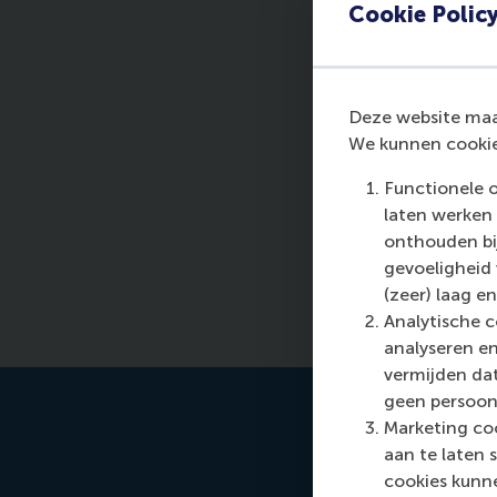
Cookie Polic
Deze website maak
We kunnen cookie
Functionele 
laten werken 
onthouden bij
gevoeligheid
(zeer) laag en
Analytische c
analyseren en
vermijden dat
geen persoon
Marketing coo
aan te laten 
cookies kunne