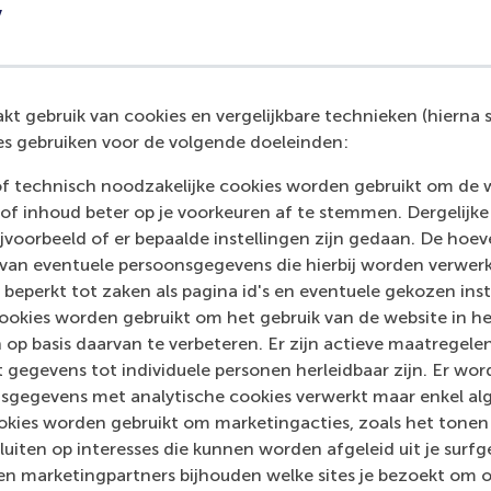
y
Article (4)
t gebruik van cookies en vergelijkbare technieken (hierna s
Conference proceeding (3)
s gebruiken voor de volgende doeleinden:
of technisch noodzakelijke cookies worden gebruikt om de 
Teaching case (1)
of inhoud beter op je voorkeuren af te stemmen. Dergelijke
voorbeeld of er bepaalde instellingen zijn gedaan. De hoev
 van eventuele persoonsgegevens die hierbij worden verwer
 beperkt tot zaken als pagina id's en eventuele gekozen inste
ookies worden gebruikt om het gebruik van de website in h
 op basis daarvan te verbeteren. Er zijn actieve maatrege
 gegevens tot individuele personen herleidbaar zijn. Er wo
sgegevens met analytische cookies verwerkt maar enkel al
Contact information
kies worden gebruikt om marketingacties, zoals het tonen 
sluiten op interesses die kunnen worden afgeleid uit je surf
n marketingpartners bijhouden welke sites je bezoekt om o
Visiting address