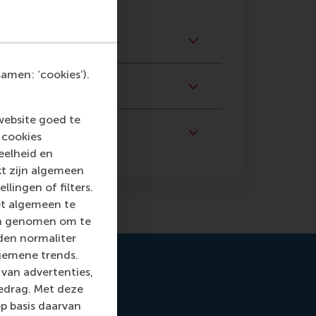
amen: ‘cookies’).
website goed te
 cookies
eelheid en
kt zijn algemeen
llingen of filters.
et algemeen te
len genomen om te
rden normaliter
gemene trends.
van advertenties,
gedrag. Met deze
p basis daarvan