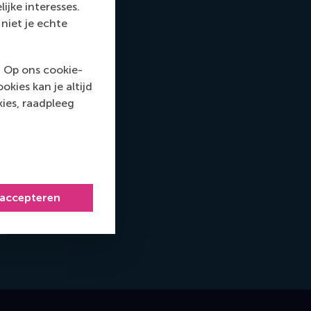
ijke interesses.
niet je echte
. Op ons cookie-
kies kan je altijd
ies, raadpleeg
 accepteren
ney@rsm.nl