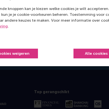
de knoppen kan je kiezen welke cookies je wilt accepteren
Postal address
kun je je cookie-voorkeuren beheren. Toestemming voor coo
ar andere keuzes te maken. Voor meer informatie over cook
Postbus 1738
aring
.
3000 DR
Rotterdam
Netherlands
j.tang@rsm.nl
E-mail j.tang@rsm.nl
ookies weigeren
Alle cookies
Top gerangschikt