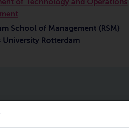
ent of Technology and Operations
ment
am School of Management (RSM)
 University Rotterdam
y
ublications