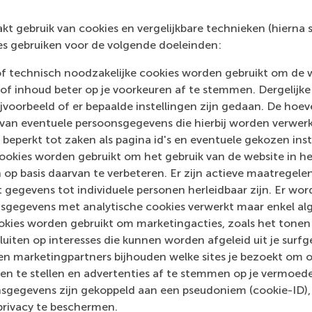
t gebruik van cookies en vergelijkbare technieken (hierna s
Article (1)
s gebruiken voor de volgende doeleinden:
of technisch noodzakelijke cookies worden gebruikt om de 
of inhoud beter op je voorkeuren af te stemmen. Dergelijke
voorbeeld of er bepaalde instellingen zijn gedaan. De hoev
 van eventuele persoonsgegevens die hierbij worden verwer
 beperkt tot zaken als pagina id's en eventuele gekozen inste
ookies worden gebruikt om het gebruik van de website in h
 op basis daarvan te verbeteren. Er zijn actieve maatrege
Contact information
 gegevens tot individuele personen herleidbaar zijn. Er wo
sgegevens met analytische cookies verwerkt maar enkel al
Visiting address
kies worden gebruikt om marketingacties, zoals het tonen 
sluiten op interesses die kunnen worden afgeleid uit je surf
Office: Mandeville Building T09-09
n marketingpartners bijhouden welke sites je bezoekt om o
Burgemeester Oudlaan 50
en te stellen en advertenties af te stemmen op je vermoedel
3062 PA Rotterdam
sgegevens zijn gekoppeld aan een pseudoniem (cookie-ID), 
privacy te beschermen.
Netherlands