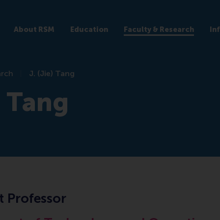
About RSM
Education
Faculty & Research
In
arch
J. (Jie) Tang
) Tang
t Professor