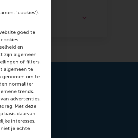
amen: ‘cookies’).
website goed te
 cookies
eelheid en
kt zijn algemeen
llingen of filters.
et algemeen te
len genomen om te
rden normaliter
gemene trends.
van advertenties,
gedrag. Met deze
p basis daarvan
ijke interesses.
niet je echte