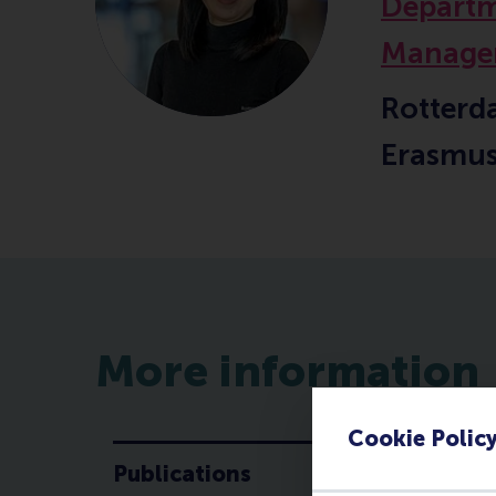
Departm
Manage
Rotterd
Erasmus
More information
Cookie Polic
Publications
P