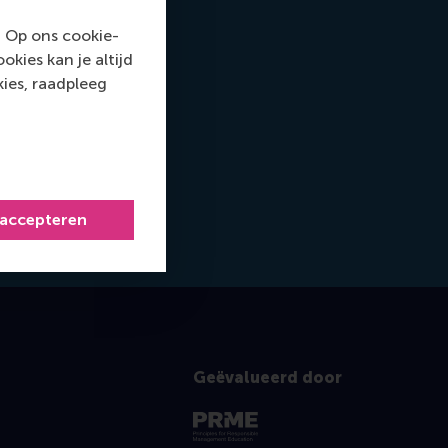
. Op ons cookie-
kies kan je altijd
ies, raadpleeg
 accepteren
Geëvalueerd door