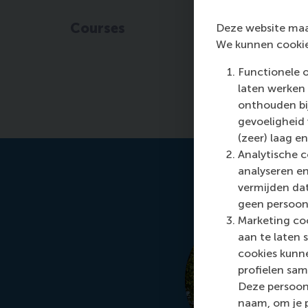
Courses
Deze website maak
We kunnen cookie
Functionele 
laten werken 
onthouden bij
gevoeligheid
(zeer) laag en
Analytische c
analyseren en
vermijden dat
geen persoon
Marketing coo
aan te laten 
cookies kunne
profielen sam
Deze persoon
naam, om je 