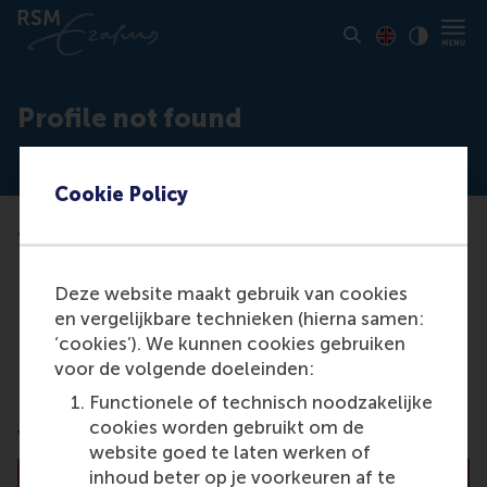
Toon pagina i
Switch to En
Klik vo
Contrast
Profile not found
Cookie Policy
This profile does not exist (anymore)
It could be that:
Deze website maakt gebruik van cookies
the person you are looking for no longer works
en vergelijkbare technieken (hierna samen:
at RSM or they no longer have a public profile
‘cookies’). We kunnen cookies gebruiken
there might be a typo in the URL
voor de volgende doeleinden:
the data is temporarily unavailable
Functionele of technisch noodzakelijke
cookies worden gebruikt om de
You may want to try one of the below options:
website goed te laten werken of
inhoud beter op je voorkeuren af te
View all RSM faculty