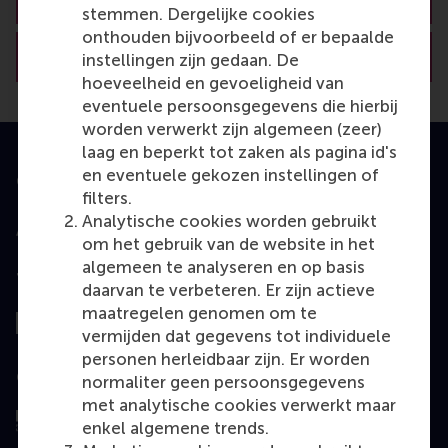
stemmen. Dergelijke cookies
onthouden bijvoorbeeld of er bepaalde
View RSM’s academic departments
instellingen zijn gedaan. De
hoeveelheid en gevoeligheid van
eventuele persoonsgegevens die hierbij
worden verwerkt zijn algemeen (zeer)
laag en beperkt tot zaken als pagina id's
en eventuele gekozen instellingen of
Geaccrediteerd door
filters.
Analytische cookies worden gebruikt
om het gebruik van de website in het
algemeen te analyseren en op basis
Top gerangschikt
daarvan te verbeteren. Er zijn actieve
maatregelen genomen om te
vermijden dat gegevens tot individuele
personen herleidbaar zijn. Er worden
Geëvalueerd door
normaliter geen persoonsgegevens
met analytische cookies verwerkt maar
enkel algemene trends.