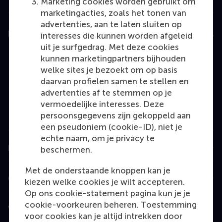
Marketing cookies worden gebruikt om
marketingacties, zoals het tonen van
advertenties, aan te laten sluiten op
Education
interesses die kunnen worden afgeleid
uit je surfgedrag. Met deze cookies
Bachelor
kunnen marketingpartners bijhouden
welke sites je bezoekt om op basis
Master
daarvan profielen samen te stellen en
MBA
advertenties af te stemmen op je
vermoedelijke interesses. Deze
Executive Education
persoonsgegevens zijn gekoppeld aan
Programme finder
een pseudoniem (cookie-ID), niet je
echte naam, om je privacy te
Information for
beschermen.
Met de onderstaande knoppen kan je
Contact
kiezen welke cookies je wilt accepteren.
Op ons cookie-statement pagina kun je je
cookie-voorkeuren beheren. Toestemming
Volg ons
voor cookies kan je altijd intrekken door