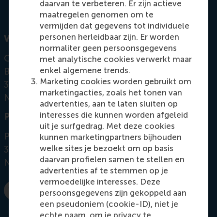
daarvan te verbeteren. Er zijn actieve
maatregelen genomen om te
vermijden dat gegevens tot individuele
personen herleidbaar zijn. Er worden
Visiting address
normaliter geen persoonsgegevens
Office: T08-01
met analytische cookies verwerkt maar
enkel algemene trends.
Burgemeester Oudlaan 50
Marketing cookies worden gebruikt om
3062 PA Rotterdam
marketingacties, zoals het tonen van
Netherlands
advertenties, aan te laten sluiten op
interesses die kunnen worden afgeleid
Postal address
uit je surfgedrag. Met deze cookies
Postbus 1738
kunnen marketingpartners bijhouden
welke sites je bezoekt om op basis
3000 DR
Rotterdam
daarvan profielen samen te stellen en
Netherlands
advertenties af te stemmen op je
vermoedelijke interesses. Deze
persoonsgegevens zijn gekoppeld aan
Bel +31 10 4082792
E-mail margolin@rsm.nl
een pseudoniem (cookie-ID), niet je
echte naam, om je privacy te