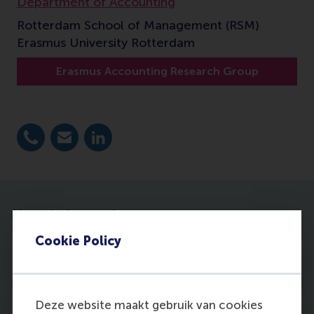
Department of Accounting
Rotterdam School of Management (RSM)
Erasmus University Rotterdam
Erasmus Accounting Research Group
Bel +31 10 4082792
E-mail margolin@rsm.nl
LinkedIn
More information
Cookie Policy
Profile
Deze website maakt gebruik van cookies
Publications