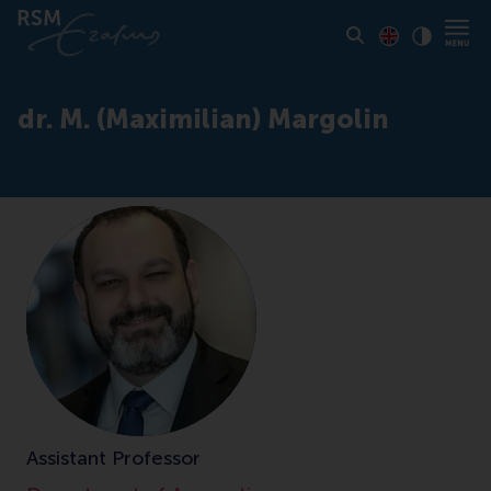
Toon pagina i
Switch to En
Klik vo
Contrast
dr. M. (Maximilian) Margolin
Assistant Professor