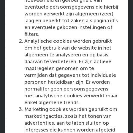
projects. I feel like a lot of us, are not exposed to
eventuele persoonsgegevens die hierbij
these problems and don’t really realise that simple
worden verwerkt zijn algemeen (zeer)
things can grow into something bigger and make an
laag en beperkt tot zaken als pagina id's
actual difference in someone else’s life.”
en eventuele gekozen instellingen of
How can others get involved in doing
filters.
something with you – or something like
Analytische cookies worden gebruikt
what you’re doing?
om het gebruik van de website in het
algemeen te analyseren en op basis
“I’m now working on the exposure of this project so
daarvan te verbeteren. Er zijn actieve
that it can get more support and serve as an
maatregelen genomen om te
example to others. Anyone can get involved in
vermijden dat gegevens tot individuele
whichever way they would like, for example by
personen herleidbaar zijn. Er worden
liking our project on social media, spreading the
normaliter geen persoonsgegevens
word, or joining the initiatives in the Netherlands.
met analytische cookies verwerkt maar
It’s a great opportunity to help out and see that
enkel algemene trends.
every bit that gets donated goes straight into the
Marketing cookies worden gebruikt om
project in Télimélé. I will be going in the autumn of
marketingacties, zoals het tonen van
2020 for my second trip to further improve the
advertenties, aan te laten sluiten op
processes and support the school.”
interesses die kunnen worden afgeleid