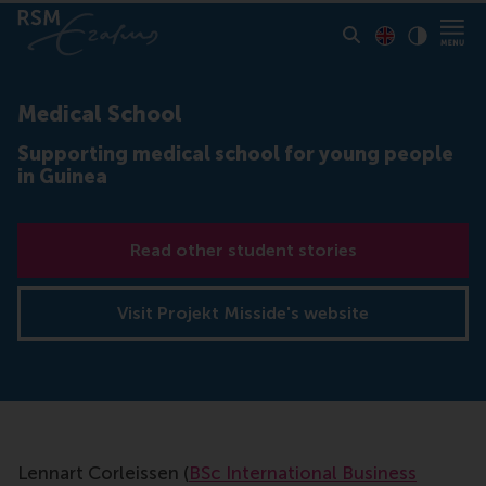
Toon pagina i
Switch to En
Klik vo
Contrast
Medical School
Supporting medical school for young people
in Guinea
Read other student stories
Visit Projekt Misside's website
Lennart Corleissen (
BSc International Business