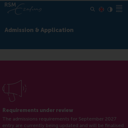
Toon pagina i
Switch to En
Klik vo
Contrast
Admission & Application
Requirements under review
The admissions requirements for September 2027
entry are currently being updated and will be finalised