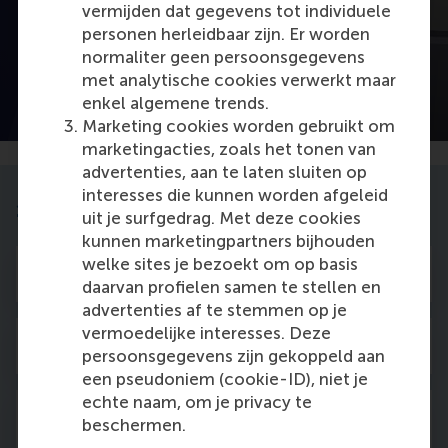
vermijden dat gegevens tot individuele
personen herleidbaar zijn. Er worden
normaliter geen persoonsgegevens
met analytische cookies verwerkt maar
enkel algemene trends.
IBA application process explained
Marketing cookies worden gebruikt om
marketingacties, zoals het tonen van
advertenties, aan te laten sluiten op
interesses die kunnen worden afgeleid
1. Preparation and application
uit je surfgedrag. Met deze cookies
kunnen marketingpartners bijhouden
welke sites je bezoekt om op basis
Application opens - 1 October
daarvan profielen samen te stellen en
advertenties af te stemmen op je
vermoedelijke interesses. Deze
Register in Studielink by 15 January
persoonsgegevens zijn gekoppeld aan
een pseudoniem (cookie-ID), niet je
echte naam, om je privacy te
Submit the Online Application Form
beschermen.
(OLAF) by 31 January