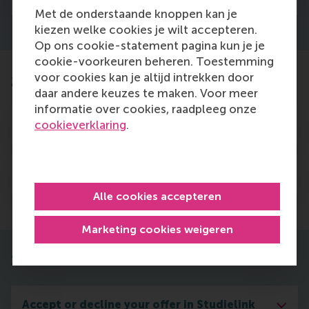
Met de onderstaande knoppen kan je
kiezen welke cookies je wilt accepteren.
Op ons cookie-statement pagina kun je je
cookie-voorkeuren beheren. Toestemming
voor cookies kan je altijd intrekken door
2. Evaluation and selection
daar andere keuzes te maken. Voor meer
informatie over cookies, raadpleeg onze
cookieverklaring
.
Applications evaluation October - March
Selection outcome - 15 April
Alle cookies accepteren
Marketing cookies weigeren
3. Results and enrolment
Accept or decline your offer in Studielink