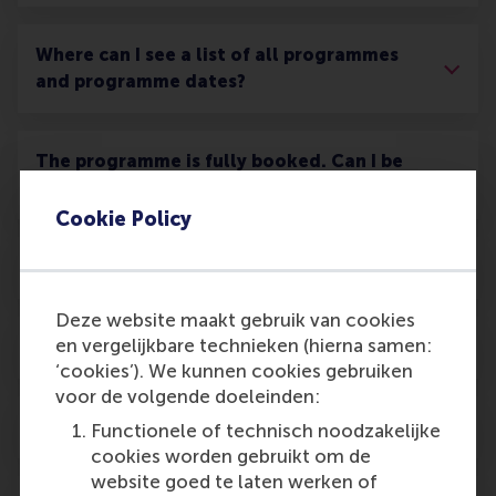
Where can I see a list of all programmes
and programme dates?
The programme is fully booked. Can I be
placed on a waiting list?
Cookie Policy
What if I want to cancel my registration?
Deze website maakt gebruik van cookies
en vergelijkbare technieken (hierna samen:
Is financial aid available?
‘cookies’). We kunnen cookies gebruiken
voor de volgende doeleinden:
Are there any tuition discounts?
Functionele of technisch noodzakelijke
cookies worden gebruikt om de
website goed te laten werken of