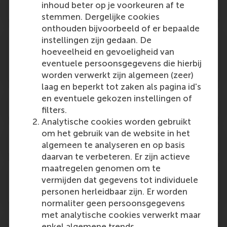
Can I pay my tuition fee in instalments?
inhoud beter op je voorkeuren af te
stemmen. Dergelijke cookies
onthouden bijvoorbeeld of er bepaalde
instellingen zijn gedaan. De
Will I receive an RSM alumni status when I
hoeveelheid en gevoeligheid van
have successfully completed the
eventuele persoonsgegevens die hierbij
programme?
worden verwerkt zijn algemeen (zeer)
laag en beperkt tot zaken als pagina id's
en eventuele gekozen instellingen of
Why should I choose RSM?
filters.
Analytische cookies worden gebruikt
om het gebruik van de website in het
How do I get to RSM?
algemeen te analyseren en op basis
daarvan te verbeteren. Er zijn actieve
maatregelen genomen om te
Where is the nearest international
vermijden dat gegevens tot individuele
airport?
personen herleidbaar zijn. Er worden
normaliter geen persoonsgegevens
met analytische cookies verwerkt maar
What services are available for
enkel algemene trends.