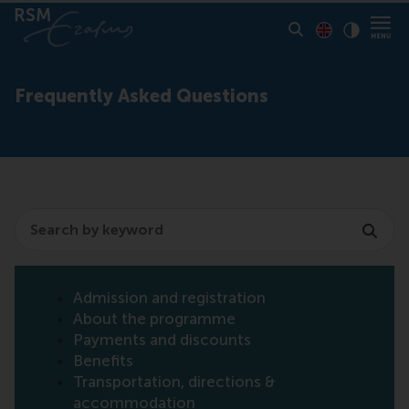
Toon pagina i
Switch to En
Klik vo
Contrast
Frequently Asked Questions
Search
Admission and registration
About the programme
Payments and discounts
Benefits
Transportation, directions &
accommodation