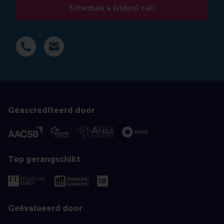
Schedule a (video) call
Bel +31 639 596 717
E-mail mkaur@rsm.nl
Geaccrediteerd door
Top gerangschikt
Geëvalueerd door