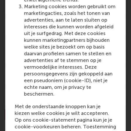
participants with disabilities?
Marketing cookies worden gebruikt om
marketingacties, zoals het tonen van
advertenties, aan te laten sluiten op
Are meals included?
interesses die kunnen worden afgeleid
uit je surfgedrag. Met deze cookies
kunnen marketingpartners bijhouden
welke sites je bezoekt om op basis
For provided meals, are special dietary
daarvan profielen samen te stellen en
requirements taken into consideration?
advertenties af te stemmen op je
vermoedelijke interesses. Deze
persoonsgegevens zijn gekoppeld aan
Will I need a visa?
een pseudoniem (cookie-ID), niet je
echte naam, om je privacy te
beschermen.
Can you send me a visa invitation letter?
Met de onderstaande knoppen kan je
kiezen welke cookies je wilt accepteren.
1
2
Next
Op ons cookie-statement pagina kun je je
cookie-voorkeuren beheren. Toestemming