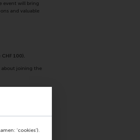
 event will bring
ions and valuable
e CHF 100).
 about joining the
icht
hatsApp bericht
amen: ‘cookies’).