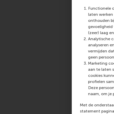
Functionele 
laten werken 
onthouden bij
gevoeligheid
(zeer) laag en
Analytische c
analyseren en
vermijden dat
geen persoon
Marketing coo
aan te laten 
cookies kunne
profielen sam
Deze persoon
naam, om je 
Met de onderstaan
statement pagina 