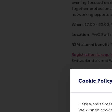
evening focused on di
together professional
networking opportuni
When:
17.00 - 22.00
Location
: PwC Switz
RSM alumni benefit f
Registration is requi
Switzerland alumni W
More information:
RS
Cookie Polic
Delen
Deel hu
Deze website maak
We kunnen cookie