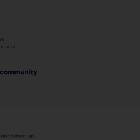
on
zerland
ni community
 Conference, an