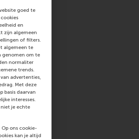
website goed te
 cookies
eelheid en
kt zijn algemeen
llingen of filters.
et algemeen te
len genomen om te
rden normaliter
gemene trends.
van advertenties,
gedrag. Met deze
p basis daarvan
ijke interesses.
niet je echte
. Op ons cookie-
kies kan je altijd