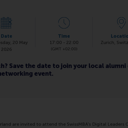
Date
Time
Locati
sday, 20 May
17:00
-
22:00
Zurich, Swit
2026
(GMT +02:00)
ich? Save the date to join your local alum
 networking event.
rland are invited to attend the SwissMBA's Digital Leaders