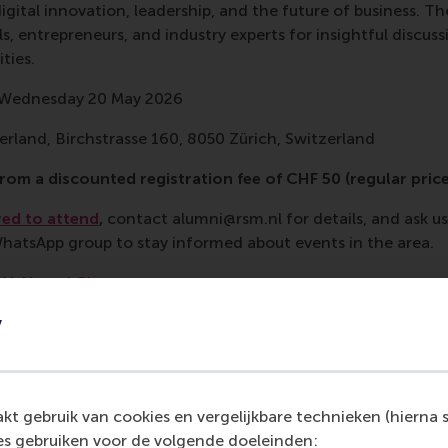
gital innovation, leadership, and the future of business. The
s, entrepreneurs, and industry experts for insightful discuss
ties.
, Wednesday 20 May 2026
erland, Birchstrasse 160, 8050 Zürich, Switzerland
rom a discounted registration fee of CHF 50 (regular pric
red to attend
,
contact alumni@rsm.nl for details, and ask us
hatsApp group to stay informed about events in the area.
M Alumni Chapter
y
idige pagina als Facebook bericht
Deel huidige pagina als X bericht
Deel huidige pagina als Bluesky bericht
Deel huidige pagina als LinkedIn bericht
Deel huidige pagina als e-mail ber
Deel huidige pagina als W
t gebruik van cookies en vergelijkbare technieken (hierna s
s gebruiken voor de volgende doeleinden: