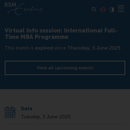
Toon pagina i
Switch to En
Klik vo
Contrast
Virtual Info session: International Full-
Time MBA Programme
This event is
expired
since
Thursday, 5 June 2025
.
View all upcoming events
Date
Tuesday, 3 June 2025