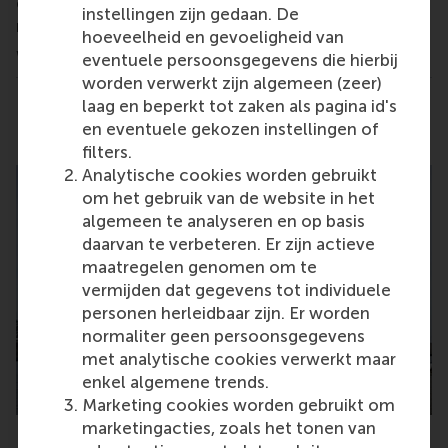
curriculum, what the RSM MBA can do for you and
instellingen zijn gedaan. De
much more during an interactive Q&A event.
hoeveelheid en gevoeligheid van
We are looking forward to meeting you online.
eventuele persoonsgegevens die hierbij
worden verwerkt zijn algemeen (zeer)
laag en beperkt tot zaken als pagina id's
Delen
Deel huidige pagina als Facebook bericht
Deel huidige pagina als X bericht
Deel huidige pagina als Blu
Deel huidige pagina 
Deel huidige 
Deel 
en eventuele gekozen instellingen of
filters.
Analytische cookies worden gebruikt
om het gebruik van de website in het
algemeen te analyseren en op basis
daarvan te verbeteren. Er zijn actieve
maatregelen genomen om te
vermijden dat gegevens tot individuele
personen herleidbaar zijn. Er worden
normaliter geen persoonsgegevens
met analytische cookies verwerkt maar
enkel algemene trends.
Marketing cookies worden gebruikt om
marketingacties, zoals het tonen van