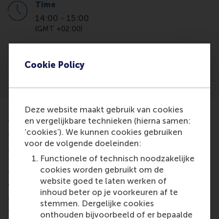
Time
14:00
-
15:00
(GMT +02:00)
Location
Cookie Policy
Online Zoom
Deze website maakt gebruik van cookies
en vergelijkbare technieken (hierna samen:
We are excited to invite you for our virtual MBA info
‘cookies’). We kunnen cookies gebruiken
session.
voor de volgende doeleinden:
Join us to learn more about studying for your Full-
Functionele of technisch noodzakelijke
time MBA programme at our top-ranked business
cookies worden gebruikt om de
school in Rotterdam, the Netherlands.
website goed te laten werken of
You will be able to ask us any questions related to
inhoud beter op je voorkeuren af te
our MBA. Receive more details about the
stemmen. Dergelijke cookies
application process, the class profile, the
onthouden bijvoorbeeld of er bepaalde