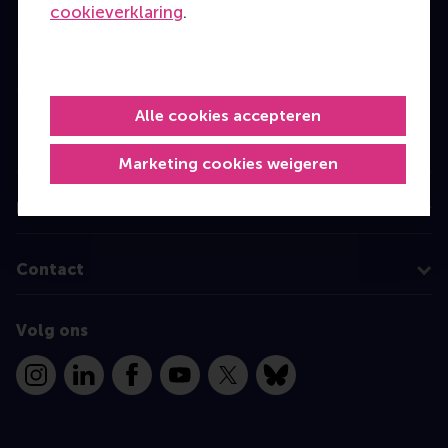
cookieverklaring
.
Bachelor
Master
MBA
Alle cookies accepteren
Executive Education
Programme finder
Marketing cookies weigeren
Information for
Contact
Volg ons
Instagram
LinkedIn
Facebook
YouTube
X
Bluesky