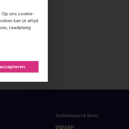
. Op ons cookie-
kies kan je altijd
ies, raadpleeg
 accepteren
Geëvalueerd door