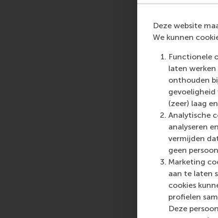
Register now, and rec
Deze website maak
We kunnen cookie
Delen
Deel hu
Functionele 
laten werken 
onthouden bij
gevoeligheid
(zeer) laag en
Analytische c
analyseren en
vermijden dat
geen persoon
Marketing coo
aan te laten 
cookies kunne
profielen sam
Deze persoon