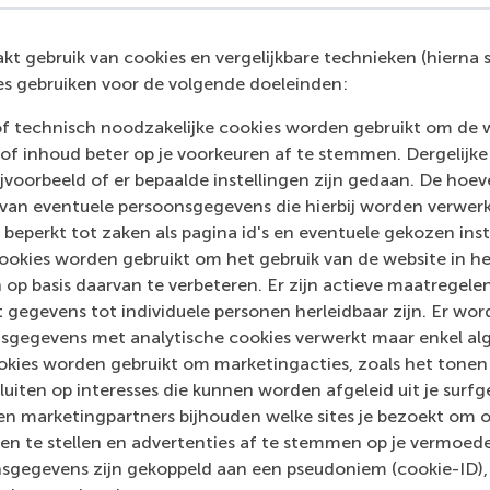
eive a recording of the event for future reference!
t gebruik van cookies en vergelijkbare technieken (hierna s
s gebruiken voor de volgende doeleinden:
idige pagina als Facebook bericht
Deel huidige pagina als X bericht
Deel huidige pagina als Bluesky bericht
Deel huidige pagina als LinkedIn bericht
Deel huidige pagina als e-mail ber
Deel huidige pagina als W
of technisch noodzakelijke cookies worden gebruikt om de 
of inhoud beter op je voorkeuren af te stemmen. Dergelijke
voorbeeld of er bepaalde instellingen zijn gedaan. De hoev
 van eventuele persoonsgegevens die hierbij worden verwer
 beperkt tot zaken als pagina id's en eventuele gekozen inste
ookies worden gebruikt om het gebruik van de website in h
 op basis daarvan te verbeteren. Er zijn actieve maatrege
 gegevens tot individuele personen herleidbaar zijn. Er wo
sgegevens met analytische cookies verwerkt maar enkel al
kies worden gebruikt om marketingacties, zoals het tonen 
sluiten op interesses die kunnen worden afgeleid uit je surf
n marketingpartners bijhouden welke sites je bezoekt om o
en te stellen en advertenties af te stemmen op je vermoedel
sgegevens zijn gekoppeld aan een pseudoniem (cookie-ID), 