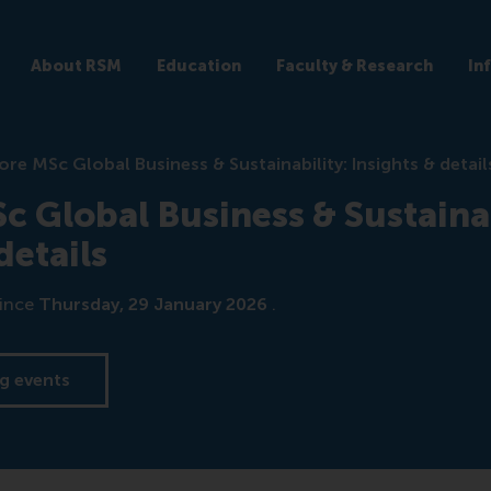
About RSM
Education
Faculty & Research
In
ore MSc Global Business & Sustainability: Insights & detail
c Global Business & Sustainab
details
ince
Thursday, 29 January 2026
.
g events