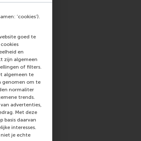
amen: ‘cookies’).
icht
hatsApp bericht
website goed te
 cookies
eelheid en
kt zijn algemeen
llingen of filters.
et algemeen te
len genomen om te
rden normaliter
gemene trends.
van advertenties,
gedrag. Met deze
p basis daarvan
ijke interesses.
niet je echte