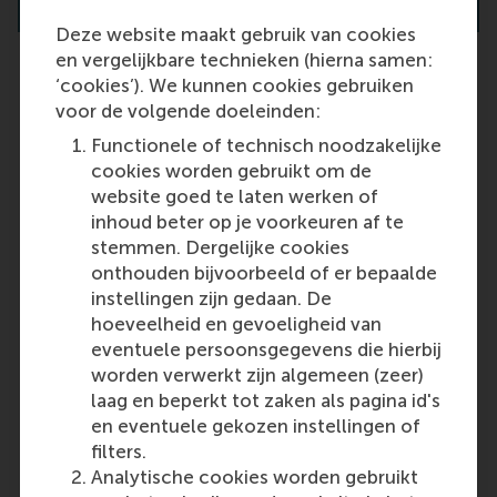
Deze website maakt gebruik van cookies
en vergelijkbare technieken (hierna samen:
‘cookies’). We kunnen cookies gebruiken
voor de volgende doeleinden:
Do you offer part-time
Functionele of technisch noodzakelijke
opportunities?
cookies worden gebruikt om de
ERIM's Full-time PhD programme is
website goed te laten werken of
available only on a full-time basis. If
inhoud beter op je voorkeuren af te
you are interested in ERIM's part-
stemmen. Dergelijke cookies
time PhD programme, please refer
onthouden bijvoorbeeld of er bepaalde
to
this page
.
instellingen zijn gedaan. De
hoeveelheid en gevoeligheid van
Last update:
eventuele persoonsgegevens die hierbij
Friday, 11 October 2024
worden verwerkt zijn algemeen (zeer)
laag en beperkt tot zaken als pagina id's
More options
en eventuele gekozen instellingen of
Copy link:
here
filters.
Analytische cookies worden gebruikt