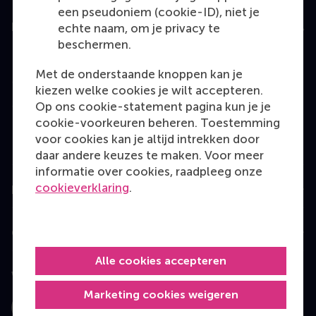
een pseudoniem (cookie-ID), niet je
Education
echte naam, om je privacy te
beschermen.
Bachelor
Met de onderstaande knoppen kan je
Master
kiezen welke cookies je wilt accepteren.
MBA
Op ons cookie-statement pagina kun je je
cookie-voorkeuren beheren. Toestemming
Executive Education
voor cookies kan je altijd intrekken door
Programme finder
daar andere keuzes te maken. Voor meer
informatie over cookies, raadpleeg onze
cookieverklaring
.
Information for
Contact
Alle cookies accepteren
Volg ons
Marketing cookies weigeren
Instagram
LinkedIn
Facebook
YouTube
X
Bluesky