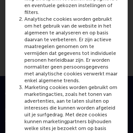
Last update:
en eventuele gekozen instellingen of
filters.
Friday, 11 October 2024
Analytische cookies worden gebruikt
More options
om het gebruik van de website in het
algemeen te analyseren en op basis
Copy link:
here
daarvan te verbeteren. Er zijn actieve
maatregelen genomen om te
vermijden dat gegevens tot individuele
personen herleidbaar zijn. Er worden
normaliter geen persoonsgegevens
met analytische cookies verwerkt maar
enkel algemene trends.
Marketing cookies worden gebruikt om
Geaccrediteerd door
marketingacties, zoals het tonen van
advertenties, aan te laten sluiten op
interesses die kunnen worden afgeleid
uit je surfgedrag. Met deze cookies
kunnen marketingpartners bijhouden
Top gerangschikt
welke sites je bezoekt om op basis