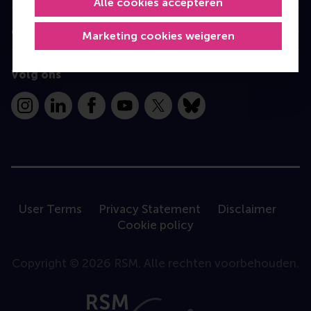
Alle cookies accepteren
Contact
Marketing cookies weigeren
Volg ons
Instagram
LinkedIn
Facebook
YouTube
X
Bluesky
User Terms
Privacy Statement
Disclaimer
Cookie policy
Copyright © 2026 RSM. Alle rechten voorbehouden.