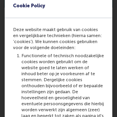
Cookie Policy
Deze website maakt gebruik van cookies
I will officially complete my
en vergelijkbare technieken (hierna samen:
master’s degree a few
‘cookies’). We kunnen cookies gebruiken
weeks/months after the
voor de volgende doeleinden:
application deadline. Can I still
apply?
Functionele of technisch noodzakelijke
cookies worden gebruikt om de
Yes, you can apply. In this case, you
website goed te laten werken of
need to submit the most recent
inhoud beter op je voorkeuren af te
(provisional) official list of grades
stemmen. Dergelijke cookies
instead of the final transcript.
onthouden bijvoorbeeld of er bepaalde
However, please note that a PhD
instellingen zijn gedaan. De
appointment can only be made
hoeveelheid en gevoeligheid van
once your master’s degree is
eventuele persoonsgegevens die hierbij
formally obtained, and your final
worden verwerkt zijn algemeen (zeer)
study results are excellent.
laag en beperkt tot zaken als pagina id's