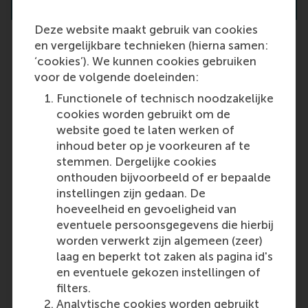
Deze website maakt gebruik van cookies
en vergelijkbare technieken (hierna samen:
‘cookies’). We kunnen cookies gebruiken
voor de volgende doeleinden:
Do you accept results from an
online GMAT/GRE/TOEFL/IELTS
Functionele of technisch noodzakelijke
test?
cookies worden gebruikt om de
website goed te laten werken of
Yes, we accept results from the
inhoud beter op je voorkeuren af te
online versions of the required
stemmen. Dergelijke cookies
tests,
with the exception of the
onthouden bijvoorbeeld of er bepaalde
online IELTS
. Please ensure that the
instellingen zijn gedaan. De
official score report is sent to ERIM.
hoeveelheid en gevoeligheid van
Last update:
eventuele persoonsgegevens die hierbij
worden verwerkt zijn algemeen (zeer)
Wednesday, 9 October 2024
laag en beperkt tot zaken als pagina id's
More options
en eventuele gekozen instellingen of
filters.
Copy link:
here
Analytische cookies worden gebruikt