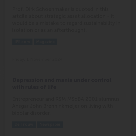
Prof. Dirk Schoenmaker is quoted in this
artcile about strategic asset allocation - it
would be a mistake to regard sustainability in
isolation or as an afterthought.
Outlet:
Media Type:
IPE.com
Magazine
Friday, 1 November 2024
Depression and mania under control
with rules of life
Entrepreneur and RSM MScBA 2001 alumnus
Ansgar John Brenninkmeijer on living with
bipolar disorder.
Outlet:
Media Type:
De Trouw
Newspaper