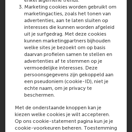
enkel algemene trends.
Marketing cookies worden gebruikt om
Monday, 28 October 2024
marketingacties, zoals het tonen van
advertenties, aan te laten sluiten op
interesses die kunnen worden afgeleid
The best business schools in the world
uit je surfgedrag. Met deze cookies
2024
kunnen marketingpartners bijhouden
welke sites je bezoekt om op basis
Student magazine article ranks RSM at #19
daarvan profielen samen te stellen en
(although the methodology is not specified)
advertenties af te stemmen op je
vermoedelijke interesses. Deze
Outlet:
Media Type:
UNivrsity Magazine
Online
persoonsgegevens zijn gekoppeld aan
een pseudoniem (cookie-ID), niet je
Monday, 28 October 2024
echte naam, om je privacy te
beschermen.
Cultivating psychological safety at
Met de onderstaande knoppen kan je
work: Why Asia struggles to do it
kiezen welke cookies je wilt accepteren.
Op ons cookie-statement pagina kun je je
Julia Cselotei, DEI Lead at RSM is co-author
cookie-voorkeuren beheren. Toestemming
of this article about how psychological safety