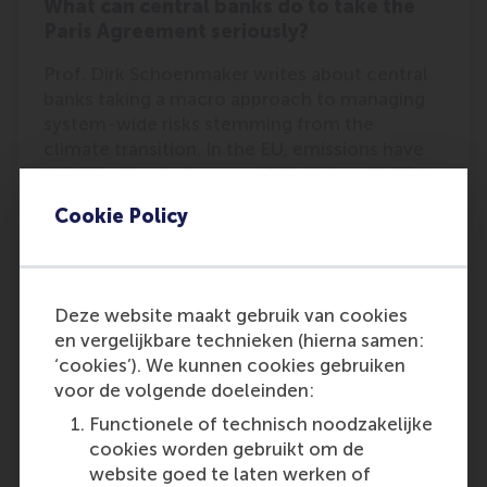
What can central banks do to take the
Paris Agreement seriously?
Prof. Dirk Schoenmaker writes about central
banks taking a macro approach to managing
system-wide risks stemming from the
climate transition. In the EU, emissions have
fallen but banks have not fully internalised
the costs of…
Cookie Policy
Outlet:
Media Type:
Breugel
Online
Wednesday, 30 October 2024
Deze website maakt gebruik van cookies
en vergelijkbare technieken (hierna samen:
‘cookies’). We kunnen cookies gebruiken
What can central banks do to take the
voor de volgende doeleinden:
Paris Agreement seriously?
Functionele of technisch noodzakelijke
While global emissions continue to increase,
cookies worden gebruikt om de
banks continue to finance the expansion of
website goed te laten werken of