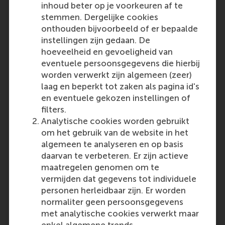
the fossil-fuel industry. At the systemic level,
inhoud beter op je voorkeuren af te
this trading is a pretence of financial stability
stemmen. Dergelijke cookies
now for a more disorderly transition…
onthouden bijvoorbeeld of er bepaalde
instellingen zijn gedaan. De
Outlet:
Media Type:
EU Debates, News & Opinions
Online
hoeveelheid en gevoeligheid van
eventuele persoonsgegevens die hierbij
worden verwerkt zijn algemeen (zeer)
Wednesday, 30 October 2024
laag en beperkt tot zaken als pagina id's
en eventuele gekozen instellingen of
Appian Names Americo Mazzotta Vice
filters.
President of EMEA Sales
Analytische cookies worden gebruikt
om het gebruik van de website in het
Appian appoints RSM Executive MBA 2019
algemeen te analyseren en op basis
alumnus Americo Mazzotta as Vice President
daarvan te verbeteren. Er zijn actieve
of EMEA Sales to lead the company's sales
maatregelen genomen om te
efforts in Europe, the Middle East and Africa
vermijden dat gegevens tot individuele
(EMEA), focusing on driving business growth,
personen herleidbaar zijn. Er worden
nurturing…
normaliter geen persoonsgegevens
met analytische cookies verwerkt maar
Outlet:
Media Type:
www.IT-Daily.net
Online