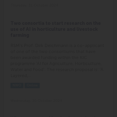
Thursday, 31 October 2024
Two consortia to start research on the
use of AI in horticulture and livestock
farming
RSM's Prof. Dirk Deichmann is a co-applicant
of one of the two consortiums that have
been awarded funding within the KIC
programme ‘AI for Agriculture, Horticulture,
Water and Food’. The research proposal is: 'A
Layered,…
Outlet:
Media Type:
NWO
Online
Wednesday, 30 October 2024