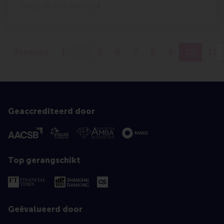
Friday, 25 October 2024
Previous
1
…
5
6
7
8
9
10
11
Geaccrediteerd door
Top gerangschikt
Geëvalueerd door