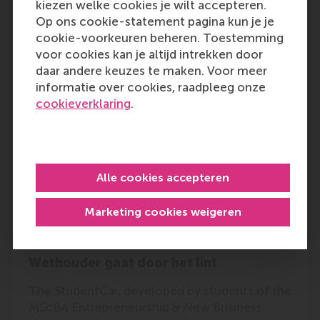
kiezen welke cookies je wilt accepteren.
Op ons cookie-statement pagina kun je je
Наука: конформизм в сознании и
cookie-voorkeuren beheren. Toestemming
физиологии человека [transcript of
voor cookies kan je altijd intrekken door
radio broadcast with Ale Smidts]
daar andere keuzes te maken. Voor meer
informatie over cookies, raadpleeg onze
Researchers at RSM and the Donders Institute
cookieverklaring
.
for Brain, Cognition and Behaviour at Radboud
University Nijmegen have zeroed in on the
brain activity underlying social conformism.
Outlet:
Media Type:
Svoboda News
Online
Alle cookies accepteren
Marketing cookies weigeren
Wednesday, 21 January 2009
Wethouder gaat door het lint
The StudentCar, developed by students of the
MScBA Entrepreneurship & New Business