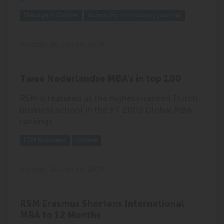
Outlet:
Media Type:
Managers Online
Scientific or industry journal
Monday, 26 January 2009
Twee Nederlandse MBA's in top 100
RSM is featured as the highest-ranked Dutch
business school in the FT 2009 Global MBA
rankings.
Outlet:
Media Type:
FEM Business
Online
Monday, 26 January 2009
RSM Erasmus Shortens International
MBA to 12 Months