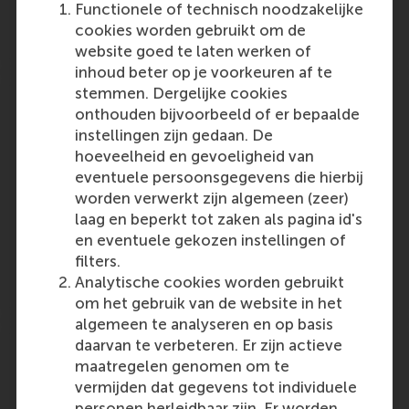
Functionele of technisch noodzakelijke
cookies worden gebruikt om de
Friday, 23 January 2009
website goed te laten werken of
inhoud beter op je voorkeuren af te
stemmen. Dergelijke cookies
Science: Het belang van juiste data
onthouden bijvoorbeeld of er bepaalde
Whereas much current research is conducted
instellingen zijn gedaan. De
on the basis of secondary data, René de
hoeveelheid en gevoeligheid van
Koster emphasises the importance of first-
eventuele persoonsgegevens die hierbij
hand, primary data in research.
worden verwerkt zijn algemeen (zeer)
laag en beperkt tot zaken als pagina id's
Outlet:
Media Type:
Logistiek
Scientific or industry journal
en eventuele gekozen instellingen of
filters.
Analytische cookies worden gebruikt
Friday, 23 January 2009
om het gebruik van de website in het
algemeen te analyseren en op basis
Iedereen wil 'erbij' horen, gebruik dat
daarvan te verbeteren. Er zijn actieve
feit
maatregelen genomen om te
vermijden dat gegevens tot individuele
Researchers at RSM and the Donders Institute
personen herleidbaar zijn. Er worden