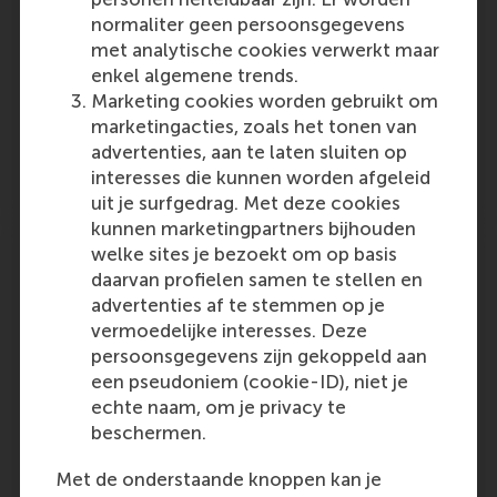
for Brain, Cognition and Behaviour at Radboud
normaliter geen persoonsgegevens
University Nijmegen have zeroed in on the
met analytische cookies verwerkt maar
brain activity underlying social conformism.
enkel algemene trends.
Marketing cookies worden gebruikt om
Outlet:
Media Type:
MT.nl
Online
marketingacties, zoals het tonen van
advertenties, aan te laten sluiten op
Friday, 23 January 2009
interesses die kunnen worden afgeleid
uit je surfgedrag. Met deze cookies
kunnen marketingpartners bijhouden
Mac vs PC fanboyism: is it neurological?
welke sites je bezoekt om op basis
daarvan profielen samen te stellen en
Researchers at RSM and the Donders Institute
advertenties af te stemmen op je
for Brain, Cognition and Behaviour at Radboud
vermoedelijke interesses. Deze
University Nijmegen have zeroed in on the
persoonsgegevens zijn gekoppeld aan
brain activity underlying social conformism.
een pseudoniem (cookie-ID), niet je
echte naam, om je privacy te
Outlet:
Media Type:
Cnet
Online
beschermen.
Thursday, 22 January 2009
Met de onderstaande knoppen kan je