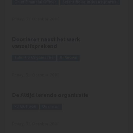
Outlet:
Media Type:
Chief Financial Officer
Scientific or industry journal
Friday, 31 October 2008
Doorleren naast het werk
vanzelfsprekend
Outlet:
Media Type:
Talent & Organisatie
Unknown
Friday, 31 October 2008
De Altijd lerende organisatie
Outlet:
Media Type:
FD Outlook
Unknown
Friday, 31 October 2008