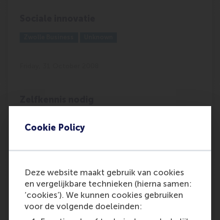
Sociale innovatie
Outlet:
Media Type:
Zwolle Business
Unknown
Friday, 31 October 2008
Zelfkennis nodig
Outlet:
Media Type:
FD Outlook
Unknown
Cookie Policy
Friday, 31 October 2008
Deze website maakt gebruik van cookies
Pension Academy slaat brug tussen
en vergelijkbare technieken (hierna samen:
theorie en praktijk
‘cookies’). We kunnen cookies gebruiken
voor de volgende doeleinden:
A vast gap continues to exist between