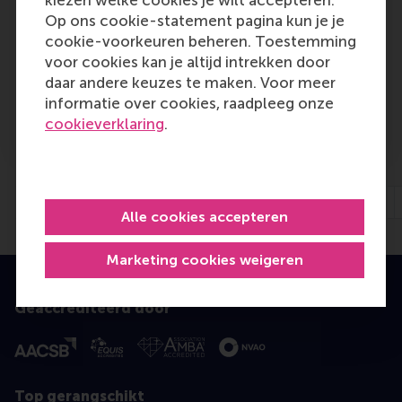
kiezen welke cookies je wilt accepteren.
in International Accounts at Publicis
Op ons cookie-statement pagina kun je je
Consultants | Van Sluis.
cookie-voorkeuren beheren. Toestemming
voor cookies kan je altijd intrekken door
Outlet:
Media Type:
Communicatie
Online
daar andere keuzes te maken. Voor meer
informatie over cookies, raadpleeg onze
Thursday, 16 October 2008
cookieverklaring
.
Previous
1
…
1322
1323
1324
1325
Alle cookies accepteren
Marketing cookies weigeren
Geaccrediteerd door
Top gerangschikt