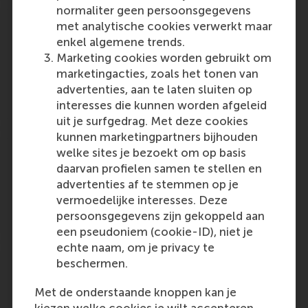
normaliter geen persoonsgegevens
Toenemend tekort vrijwilligers
met analytische cookies verwerkt maar
onderwerp van symposium
enkel algemene trends.
Marketing cookies worden gebruikt om
Outlet:
Media Type:
De Stentor/Zwolse Courant
Unknown
marketingacties, zoals het tonen van
advertenties, aan te laten sluiten op
Friday, 24 October 2008
interesses die kunnen worden afgeleid
uit je surfgedrag. Met deze cookies
kunnen marketingpartners bijhouden
Veranderen is voor anderen
welke sites je bezoekt om op basis
daarvan profielen samen te stellen en
Outlet:
Media Type:
Binnenlands Bestuur
Unknown
advertenties af te stemmen op je
vermoedelijke interesses. Deze
Friday, 17 October 2008
persoonsgegevens zijn gekoppeld aan
een pseudoniem (cookie-ID), niet je
echte naam, om je privacy te
Arendo Schreurs en Mirdita Elstak naar
beschermen.
Publicis Consultants | Van Sluis
Met de onderstaande knoppen kan je
Mirdita Elstak has begun as Senior Consultatnt