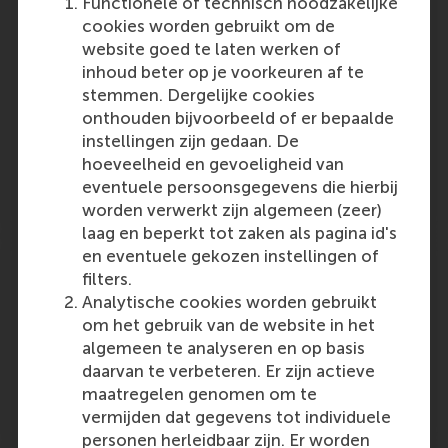
Functionele of technisch noodzakelijke
scientific research in business and its practical
cookies worden gebruikt om de
translation and application. The European
website goed te laten werken of
Pension Academy has been established to
inhoud beter op je voorkeuren af te
bridge the gap between the research that has
stemmen. Dergelijke cookies
been conducted…
onthouden bijvoorbeeld of er bepaalde
Outlet:
Media Type:
NPN Online
Online
instellingen zijn gedaan. De
hoeveelheid en gevoeligheid van
eventuele persoonsgegevens die hierbij
Friday, 31 October 2008
worden verwerkt zijn algemeen (zeer)
laag en beperkt tot zaken als pagina id's
en eventuele gekozen instellingen of
Terugkeer expats veronachtzaamd:
filters.
Terugkeertrainingen hebben verborgen
Analytische cookies worden gebruikt
agenda’s
om het gebruik van de website in het
Outlet:
Media Type:
algemeen te analyseren en op basis
Wereld Expat.nl
Unknown
daarvan te verbeteren. Er zijn actieve
maatregelen genomen om te
Tuesday, 28 October 2008
vermijden dat gegevens tot individuele
personen herleidbaar zijn. Er worden