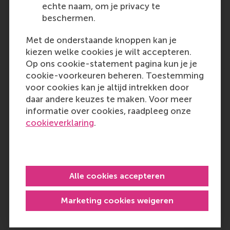
echte naam, om je privacy te
Outlet:
Media Type:
Silicon Canals
Online
beschermen.
Wednesday, 6 November 2024
Met de onderstaande knoppen kan je
kiezen welke cookies je wilt accepteren.
Op ons cookie-statement pagina kun je je
Mews fastest growing Dutch company in
cookie-voorkeuren beheren. Toestemming
2024
voor cookies kan je altijd intrekken door
daar andere keuzes te maken. Voor meer
Mews‘ cloud technology resulted in
informatie over cookies, raadpleeg onze
unprecedented growth. After achieving
cookieverklaring
.
unicorn status in early 2024, the company has
now been named – based on research by
Erasmus Centre for Entrepreneurship (ECE) –
the fastest-growing company…
Alle cookies accepteren
Outlet:
Media Type:
innovation origins
Online
Marketing cookies weigeren
Wednesday, 6 November 2024