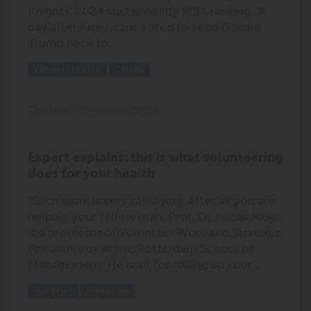
Knights’ 2024 sustainability MBA ranking. 'A
day after Americans voted to send Donald
Trump back to…
Outlet:
Media Type:
Yahoo! Finance
Online
Thursday, 7 November 2024
Expert explains: this is what volunteering
does for your health
"Such work is very satisfying, after all you are
helping your fellow man. Prof. Dr. Lucas Meijs
is a professor of Volunteer Work and Strategic
Philanthropy at the Rotterdam School of
Management. He is all for rolling up your…
Outlet:
Media Type:
Margriet
Magazine