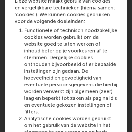
Deze website maakt gebruik van cookies
For Sustainability
en vergelijkbare technieken (hierna samen:
‘cookies’). We kunnen cookies gebruiken
A day after Americans voted to send Donald
voor de volgende doeleinden:
Trump back to the White House, American
University’s Kogod School of Business Dean
Functionele of technisch noodzakelijke
David Marchick wrote an email to his
cookies worden gebruikt om de
colleagues. “I am struck that our work in
website goed te laten werken of
academia is more…
inhoud beter op je voorkeuren af te
stemmen. Dergelijke cookies
Outlet:
Media Type:
Poets&Quants
Online
onthouden bijvoorbeeld of er bepaalde
instellingen zijn gedaan. De
hoeveelheid en gevoeligheid van
Thursday, 7 November 2024
eventuele persoonsgegevens die hierbij
worden verwerkt zijn algemeen (zeer)
An interview with Aukje Hassoldt: “You
laag en beperkt tot zaken als pagina id's
can't solve what you don't discuss”.
en eventuele gekozen instellingen of
filters.
Professor Aukje Hassoldt, outgoing Dean at
Analytische cookies worden gebruikt
the Faculty of Technology, Policy and
om het gebruik van de website in het
Management at TU Delft and incoming Dean