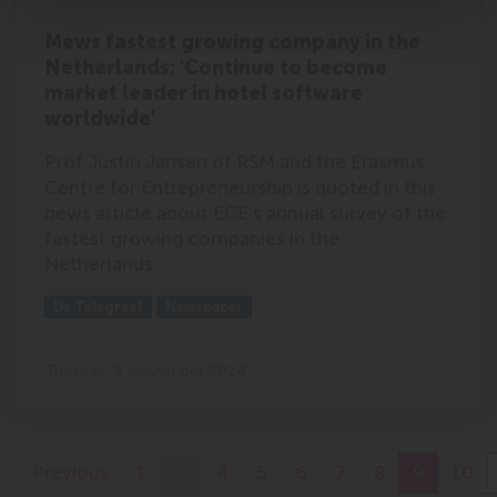
Mews fastest growing company in the
Netherlands: 'Continue to become
market leader in hotel software
worldwide'
Prof Justin Jansen of RSM and the Erasmus
Centre for Entrepreneurship is quoted in this
news article about ECE's annual survey of the
fastest growing companies in the
Netherlands.
Outlet:
Media Type:
De Telegraaf
Newspaper
Tuesday, 5 November 2024
Previous
1
…
4
5
6
7
8
9
10