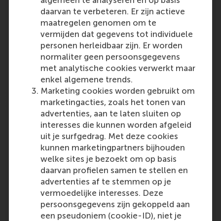
algemeen te analyseren en op basis
at RSM, is interviewed about the influx and
daarvan te verbeteren. Er zijn actieve
advancement of women into academic
maatregelen genomen om te
positions, parenthood and…
vermijden dat gegevens tot individuele
personen herleidbaar zijn. Er worden
Outlet:
Media Type:
TU Delft
Online
normaliter geen persoonsgegevens
met analytische cookies verwerkt maar
Wednesday, 6 November 2024
enkel algemene trends.
Marketing cookies worden gebruikt om
marketingacties, zoals het tonen van
After achieving unicorn status,
advertenties, aan te laten sluiten op
Amsterdam-based Mews wins the Top
interesses die kunnen worden afgeleid
250 Golden Scaler Award: Know more
uit je surfgedrag. Met deze cookies
kunnen marketingpartners bijhouden
Prof. Justin Jansen presented his research at
welke sites je bezoekt om op basis
the Top 250 Golden Scaler Award when
daarvan profielen samen te stellen en
Amsterdam-based Mews, a provider of
advertenties af te stemmen op je
hospitality management cloud, won the title.
vermoedelijke interesses. Deze
According to the research conducted by the
persoonsgegevens zijn gekoppeld aan
Erasmus Centre for…
een pseudoniem (cookie-ID), niet je