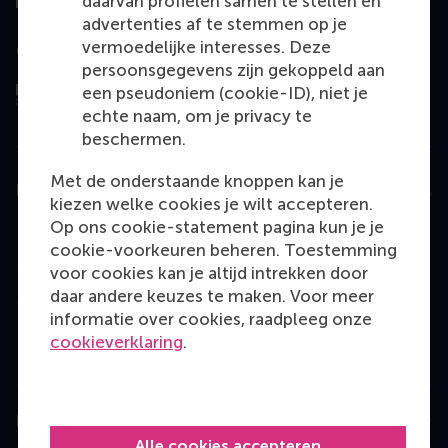
daarvan profielen samen te stellen en
advertenties af te stemmen op je
vermoedelijke interesses. Deze
Geëvalueerd door
persoonsgegevens zijn gekoppeld aan
een pseudoniem (cookie-ID), niet je
echte naam, om je privacy te
beschermen.
Met de onderstaande knoppen kan je
Education
kiezen welke cookies je wilt accepteren.
Op ons cookie-statement pagina kun je je
Bachelor
cookie-voorkeuren beheren. Toestemming
Master
voor cookies kan je altijd intrekken door
daar andere keuzes te maken. Voor meer
MBA
informatie over cookies, raadpleeg onze
Executive Education
cookieverklaring
.
Programme finder
Information for
Alle cookies accepteren