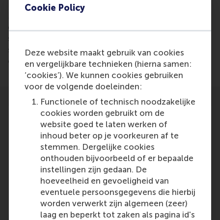
Cookie Policy
More and more startups are growing into a fast-
growing multi-million companies, according to a
study led by Justin Jansen of RSM. In 2016, 331
startups grew into a fast-growing company,
Deze website maakt gebruik van cookies
compared to 98 in 2014.
en vergelijkbare technieken (hierna samen:
‘cookies’). We kunnen cookies gebruiken
voor de volgende doeleinden:
Functionele of technisch noodzakelijke
cookies worden gebruikt om de
website goed te laten werken of
inhoud beter op je voorkeuren af te
stemmen. Dergelijke cookies
Participants
onthouden bijvoorbeeld of er bepaalde
Justin Jansen
instellingen zijn gedaan. De
Role: Faculty
hoeveelheid en gevoeligheid van
Reference type: Referenced
eventuele persoonsgegevens die hierbij
worden verwerkt zijn algemeen (zeer)
laag en beperkt tot zaken als pagina id's