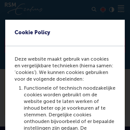
Toon pagina i
Switch to En
Klik vo
Contrast
No item found
Cookie Policy
Go to list
Deze website maakt gebruik van cookies
en vergelijkbare technieken (hierna samen:
‘cookies’). We kunnen cookies gebruiken
voor de volgende doeleinden:
Unfortunately we are not able to find the
Functionele of technisch noodzakelijke
media item you are looking for. For a
cookies worden gebruikt om de
complete list of our items, please see our
website goed te laten werken of
overview.
inhoud beter op je voorkeuren af te
stemmen. Dergelijke cookies
onthouden bijvoorbeeld of er bepaalde
instellingen zijn gedaan. De