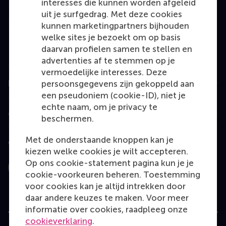
interesses die kunnen worden afgeleid
Master
uit je surfgedrag. Met deze cookies
MBA
kunnen marketingpartners bijhouden
welke sites je bezoekt om op basis
Executive Education
daarvan profielen samen te stellen en
Programme finder
advertenties af te stemmen op je
vermoedelijke interesses. Deze
Information for
persoonsgegevens zijn gekoppeld aan
een pseudoniem (cookie-ID), niet je
echte naam, om je privacy te
Contact
beschermen.
Met de onderstaande knoppen kan je
Volg ons
kiezen welke cookies je wilt accepteren.
Op ons cookie-statement pagina kun je je
Instagram
LinkedIn
Facebook
YouTube
X
Bluesky
cookie-voorkeuren beheren. Toestemming
voor cookies kan je altijd intrekken door
daar andere keuzes te maken. Voor meer
informatie over cookies, raadpleeg onze
cookieverklaring
.