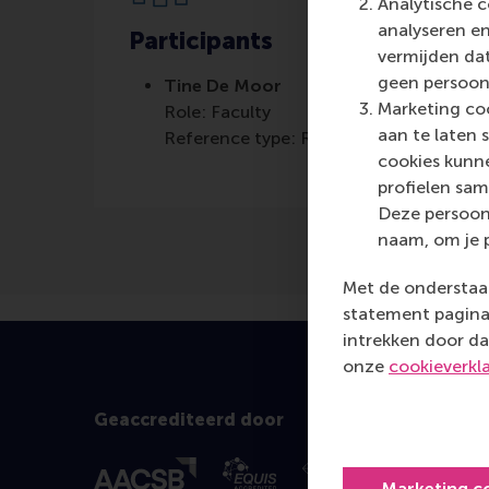
Analytische c
analyseren en
Participants
vermijden dat
geen persoon
Tine De Moor
Marketing coo
Role: Faculty
aan te laten 
Reference type: Referenced
cookies kunne
profielen sam
Deze persoon
naam, om je 
Met de onderstaan
statement pagina 
intrekken door da
onze
cookieverkl
Geaccrediteerd door
Marketing c