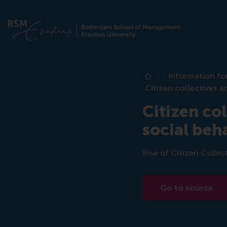
Information fo
Home
Citizen collectives 
Citizen co
social beh
Rise of Citizen Collec
Go to source