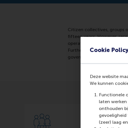
Citizen collectives, groups
fifteen years. However, rese
operate independently and d
Cookie Polic
Furthermore, they tend to lo
government, leading to skep
Deze website maak
We kunnen cookie
Functionele 
laten werken 
onthouden bij
gevoeligheid
(zeer) laag en