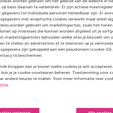
ookies worden gebruikt om het gebruik van de website in h
 op basis daarvan te verbeteren. Er zijn actieve maatrege
Media Outlets
 gegevens tot individuele personen herleidbaar zijn. Er wo
sgegevens met analytische cookies verwerkt maar enkel al
Buurtwijs
(Online)
kies worden gebruikt om marketingacties, zoals het tonen 
sluiten op interesses die kunnen worden afgeleid uit je surf
n marketingpartners bijhouden welke sites je bezoekt om o
en te stellen en advertenties af te stemmen op je vermoedel
sgegevens zijn gekoppeld aan een pseudoniem (cookie-ID), 
privacy te beschermen.
de knoppen kan je kiezen welke cookies je wilt accepteren
kun je je cookie-voorkeuren beheren. Toestemming voor coo
ar andere keuzes te maken. Voor meer informatie over cook
aring
.
Top gerangschikt
ookies weigeren
Alle cookies