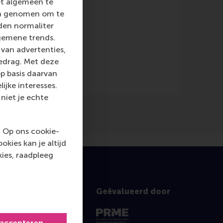
et algemeen te
len genomen om te
rden normaliter
gemene trends.
van advertenties,
gedrag. Met deze
p basis daarvan
ijke interesses.
niet je echte
. Op ons cookie-
kies kan je altijd
ies, raadpleeg
Geëvalueerd door
 accepteren