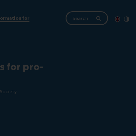
Search
formation for
Toon pagi
Switch to
Klik
Cont
s for pro-
 Society