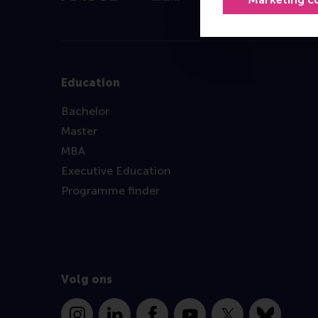
Education
Bachelor
Master
MBA
Executive Education
Programme finder
Volg ons