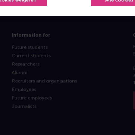
Information for
Future students
Current students
Researchers
Alumni
Recruiters and organisations
Employees
Future employees
Journalists