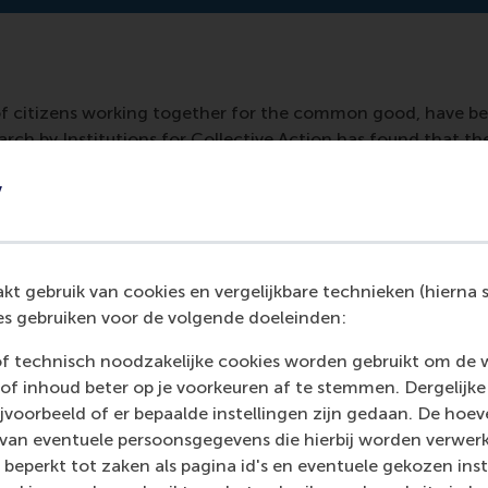
 of citizens working together for the common good, have bee
arch by Institutions for Collective Action has found that th
on't collaborate as much as they could, missing opportuniti
y
ok to the government for support and don't feel responsible 
ticism and a lack of recognition from both sides.
t gebruik van cookies en vergelijkbare technieken (hierna s
s gebruiken voor de volgende doeleinden:
of technisch noodzakelijke cookies worden gebruikt om de 
of inhoud beter op je voorkeuren af te stemmen. Dergelijke
voorbeeld of er bepaalde instellingen zijn gedaan. De hoev
 van eventuele persoonsgegevens die hierbij worden verwer
 beperkt tot zaken als pagina id's en eventuele gekozen inste