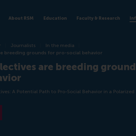
About RSM
Education
Faculty & Research
In
r
Journalists
In the media
are breeding grounds for pro-social behavior
llectives are breeding ground
avior
tives: A Potential Path to Pro-Social Behavior in a Polarized