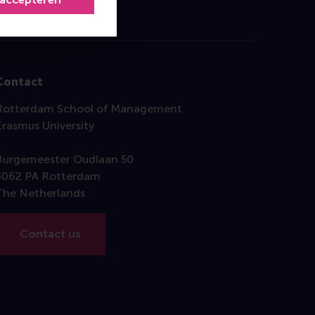
Contact
Rotterdam School of Management
Erasmus University
Burgemeester Oudlaan 50
3062 PA Rotterdam
The Netherlands
Contact us