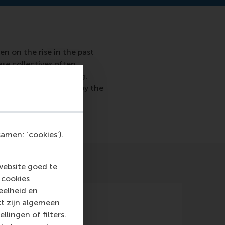
n on the rise in the past
ese collectives often
es for shared learning.
for filling gaps left by the
amen: ‘cookies’).
website goed te
 cookies
eelheid en
kt zijn algemeen
llingen of filters.