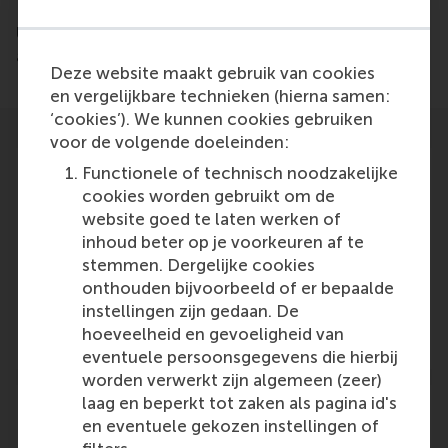
Brain, Cognition and Behaviour at Radboud
University Nijmegen have zeroed in on the brain
activity underlying social conformism.
Deze website maakt gebruik van cookies
en vergelijkbare technieken (hierna samen:
‘cookies’). We kunnen cookies gebruiken
voor de volgende doeleinden:
Functionele of technisch noodzakelijke
cookies worden gebruikt om de
website goed te laten werken of
Participants
inhoud beter op je voorkeuren af te
stemmen. Dergelijke cookies
Vasily
onthouden bijvoorbeeld of er bepaalde
Role: Staff
instellingen zijn gedaan. De
Reference type: Featured
hoeveelheid en gevoeligheid van
eventuele persoonsgegevens die hierbij
worden verwerkt zijn algemeen (zeer)
laag en beperkt tot zaken als pagina id's
en eventuele gekozen instellingen of