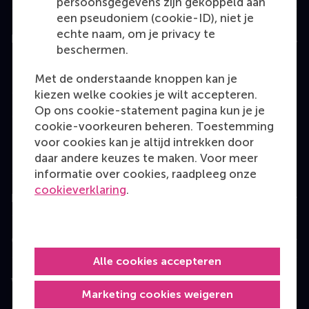
persoonsgegevens zijn gekoppeld aan
een pseudoniem (cookie-ID), niet je
echte naam, om je privacy te
Education
beschermen.
Bachelor
Met de onderstaande knoppen kan je
Master
kiezen welke cookies je wilt accepteren.
Op ons cookie-statement pagina kun je je
MBA
cookie-voorkeuren beheren. Toestemming
Executive Education
voor cookies kan je altijd intrekken door
daar andere keuzes te maken. Voor meer
Programme finder
informatie over cookies, raadpleeg onze
cookieverklaring
.
Information for
Contact
Alle cookies accepteren
Volg ons
Marketing cookies weigeren