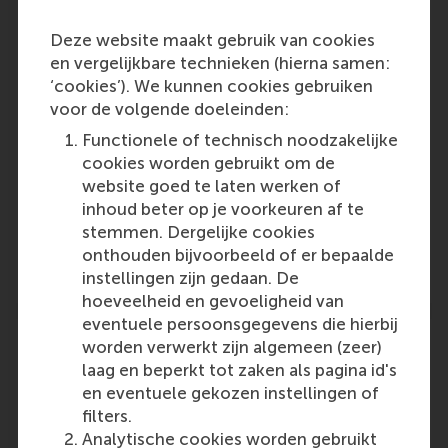
Participants
Deze website maakt gebruik van cookies
en vergelijkbare technieken (hierna samen:
Stefano
‘cookies’). We kunnen cookies gebruiken
Role: Faculty
voor de volgende doeleinden:
Reference type: Featured
Functionele of technisch noodzakelijke
Bart
cookies worden gebruikt om de
Role: Faculty
website goed te laten werken of
Reference type: Featured
inhoud beter op je voorkeuren af te
Stijn
stemmen. Dergelijke cookies
Role: Faculty
onthouden bijvoorbeeld of er bepaalde
Reference type: Featured
instellingen zijn gedaan. De
hoeveelheid en gevoeligheid van
eventuele persoonsgegevens die hierbij
worden verwerkt zijn algemeen (zeer)
laag en beperkt tot zaken als pagina id's
en eventuele gekozen instellingen of
Media Outlets
filters.
Analytische cookies worden gebruikt
POS Kompakt
(Unknown)