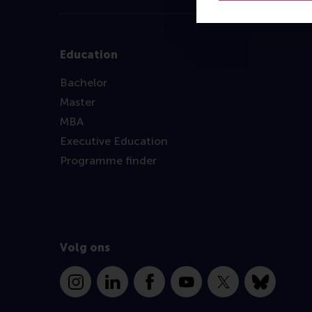
Education
Bachelor
Master
MBA
Executive Education
Programme finder
Volg ons
Instagram
LinkedIn
Facebook
YouTube
X
Bluesky