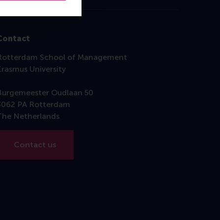
Contact
Rotterdam School of Management
Erasmus University
Burgemeester Oudlaan 50
3062 PA Rotterdam
The Netherlands
Contact us