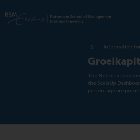
Information fo
Home
Groeikapit
The Netherlands scor
the ScaleUp Dashboard
percentage are prese