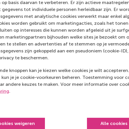
 op basis daarvan te verbeteren. Er zijn actieve maatrege
 gegevens tot individuele personen herleidbaar zijn. Er wo
(ECE)
sgegevens met analytische cookies verwerkt maar enkel al
kies worden gebruikt om marketingacties, zoals het tonen 
sluiten op interesses die kunnen worden afgeleid uit je surf
n marketingpartners bijhouden welke sites je bezoekt om o
en te stellen en advertenties af te stemmen op je vermoedel
sgegevens zijn gekoppeld aan een pseudoniem (cookie-ID), 
privacy te beschermen.
de knoppen kan je kiezen welke cookies je wilt accepteren
kun je je cookie-voorkeuren beheren. Toestemming voor coo
ar andere keuzes te maken. Voor meer informatie over cook
aring
.
Top gerangschikt
ookies weigeren
Alle cookies