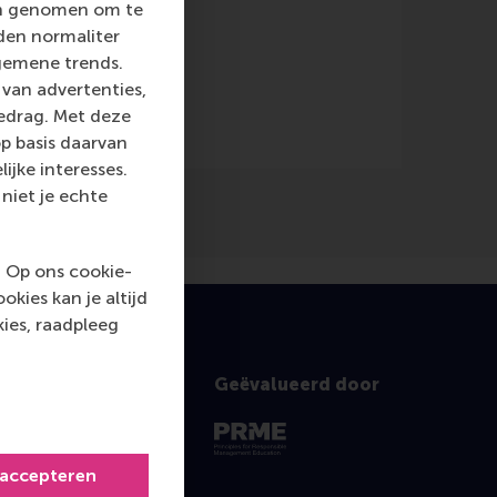
len genomen om te
rden normaliter
gemene trends.
van advertenties,
gedrag. Met deze
p basis daarvan
ijke interesses.
niet je echte
. Op ons cookie-
kies kan je altijd
ies, raadpleeg
Geëvalueerd door
 accepteren