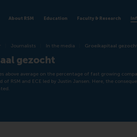
About RSM
Education
Faculty & Research
In
r
Journalists
In the media
Groeikapitaal gezoch
aal gezocht
es above average on the percentage of fast growing compa
 of RSM and ECE led by Justin Jansen. Here, the conseque
nted.