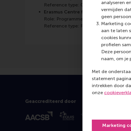
analyseren en
Reference type: Quoted
vermijden dat
Erasmus Centre for Entrepreneurship 
geen persoon
Role: Programme/Centre/Department
Marketing coo
Reference type: Referenced
aan te laten 
cookies kunne
profielen sam
Deze persoon
naam, om je 
Met de onderstaan
statement pagina 
intrekken door da
onze
cookieverkl
Geaccrediteerd door
Marketing c