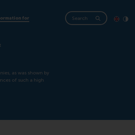
Search
formation for
Toon pagi
Switch to
Klik
Cont
t
nies, as was shown by
nces of such a high