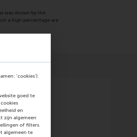
as was shown by the
ch a high percentage are
amen: ‘cookies’).
website goed te
 cookies
eelheid en
kt zijn algemeen
llingen of filters.
Magazine)
et algemeen te