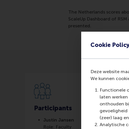
The Netherlands scores abo
ScaleUp Dashboard of RSM a
presented.
Cookie Polic
Deze website maak
We kunnen cookie
Functionele 
laten werken 
onthouden bij
Participants
gevoeligheid
(zeer) laag en
Justin Jansen
Analytische c
Role: Faculty