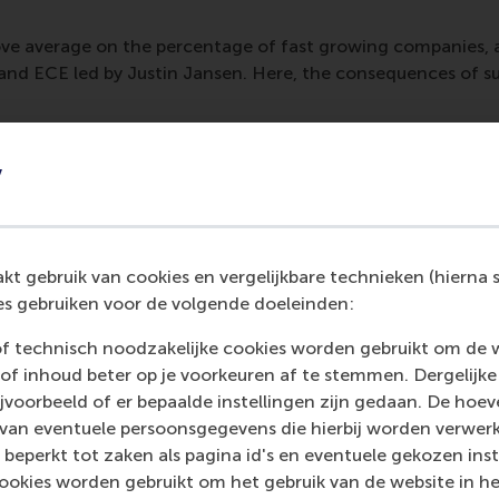
ve average on the percentage of fast growing companies, 
nd ECE led by Justin Jansen. Here, the consequences of su
y
t gebruik van cookies en vergelijkbare technieken (hierna s
s gebruiken voor de volgende doeleinden:
of technisch noodzakelijke cookies worden gebruikt om de 
of inhoud beter op je voorkeuren af te stemmen. Dergelijke
voorbeeld of er bepaalde instellingen zijn gedaan. De hoev
Media Outlets
 van eventuele persoonsgegevens die hierbij worden verwer
 beperkt tot zaken als pagina id's en eventuele gekozen inste
Utrecht Business
(
ookies worden gebruikt om het gebruik van de website in h