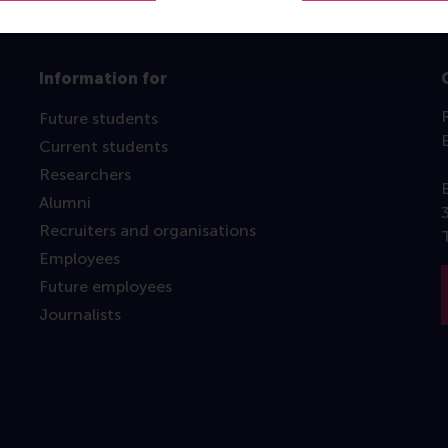
Information for
Future students
Current students
Researchers
Alumni
Recruiters and organisations
Employees
Future employees
Journalists