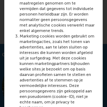
sustainable economic growth in the Netherlands.
maatregelen genomen om te
Explore insights from experts on
vermijden dat gegevens tot individuele
entrepreneurship, scaling strategies, and the need
personen herleidbaar zijn. Er worden
for stronger support systems.
normaliter geen persoonsgegevens
met analytische cookies verwerkt maar
Read more on RSM Discovery
enkel algemene trends.
Marketing cookies worden gebruikt om
marketingacties, zoals het tonen van
advertenties, aan te laten sluiten op
interesses die kunnen worden afgeleid
Contact information
uit je surfgedrag. Met deze cookies
kunnen marketingpartners bijhouden
welke sites je bezoekt om op basis
daarvan profielen samen te stellen en
advertenties af te stemmen op je
vermoedelijke interesses. Deze
persoonsgegevens zijn gekoppeld aan
een pseudoniem (cookie-ID), niet je
echte naam, om je privacy te