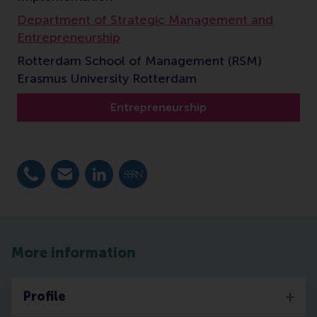
Department of Strategic Management and
Entrepreneurship
Rotterdam School of Management (RSM)
Erasmus University Rotterdam
Entrepreneurship
Bel +31 10 4082628
E-mail tmom@rsm.nl
LinkedIn
SSRN
More information
Profile