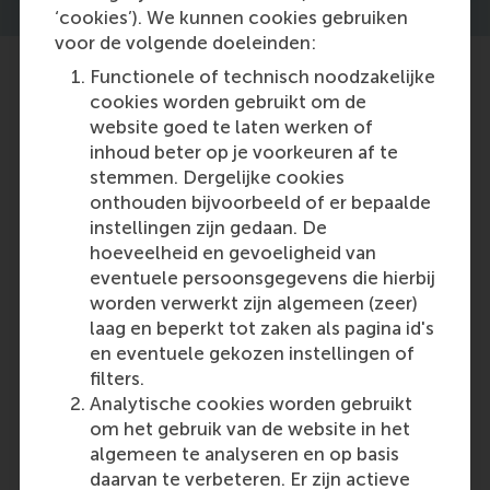
‘cookies’). We kunnen cookies gebruiken
voor de volgende doeleinden:
Functionele of technisch noodzakelijke
cookies worden gebruikt om de
website goed te laten werken of
inhoud beter op je voorkeuren af te
stemmen. Dergelijke cookies
onthouden bijvoorbeeld of er bepaalde
instellingen zijn gedaan. De
hoeveelheid en gevoeligheid van
eventuele persoonsgegevens die hierbij
Discovery 40: Fine-tuning the engine of
worden verwerkt zijn algemeen (zeer)
long-term sustainable growth
laag en beperkt tot zaken als pagina id's
en eventuele gekozen instellingen of
filters.
Analytische cookies worden gebruikt
Featured on RSM Discovery
om het gebruik van de website in het
Thursday, 11 March 2021
algemeen te analyseren en op basis
Discover how start-ups and scale-ups drive
daarvan te verbeteren. Er zijn actieve