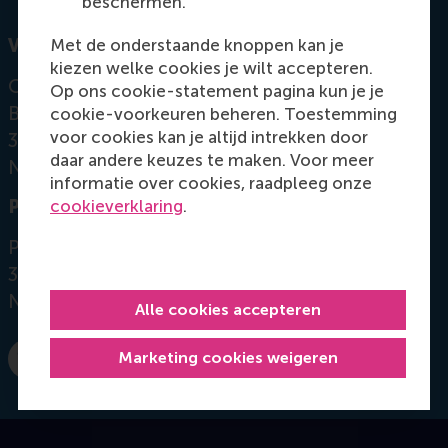
beschermen.
Met de onderstaande knoppen kan je
Visiting address
kiezen welke cookies je wilt accepteren.
Office: Mandeville Building T07-03
Op ons cookie-statement pagina kun je je
Burgemeester Oudlaan 50
cookie-voorkeuren beheren. Toestemming
voor cookies kan je altijd intrekken door
3062 PA Rotterdam
daar andere keuzes te maken. Voor meer
Netherlands
informatie over cookies, raadpleeg onze
cookieverklaring
.
Postal address
Postbus 1738
3000 DR
Rotterdam
Netherlands
Alle cookies accepteren
Marketing cookies weigeren
Bel +31 10 4082628
E-mail tmom@rsm.nl