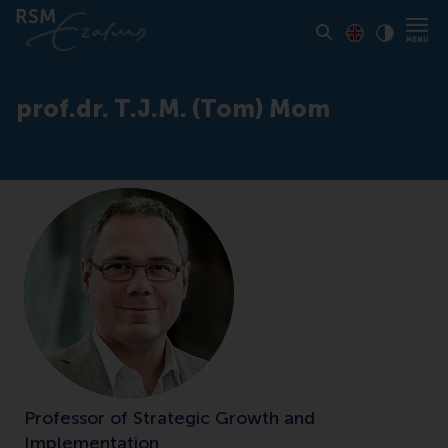
Toon pagina i
Switch to En
Klik vo
Contrast
prof.dr. T.J.M. (Tom) Mom
Professor of Strategic Growth and
Implementation