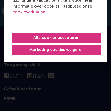
daar andere keuzes te maken. Voor meer
informatie over cookies, raadpleeg onze
cookieverklaring
.
Bel +31 (0) 10 408 2807
E-mail wagner@rsm.nl
Alle cookies accepteren
Geaccrediteerd door
Marketing cookies weigeren
Top gerangschikt
Geëvalueerd door