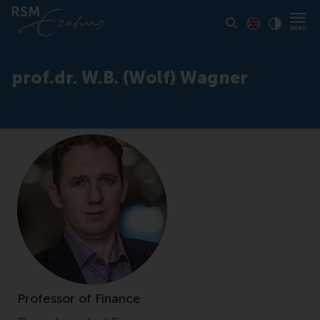
Toon pagina i
Switch to En
Klik vo
Contrast
prof.dr. W.B. (Wolf) Wagner
Professor of Finance