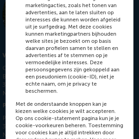
marketingacties, zoals het tonen van
advertenties, aan te laten sluiten op
interesses die kunnen worden afgeleid
uit je surfgedrag. Met deze cookies
kunnen marketingpartners bijhouden
welke sites je bezoekt om op basis
daarvan profielen samen te stellen en
advertenties af te stemmen op je
Visiting address
vermoedelijke interesses. Deze
Office: Mandeville Building T08-31
persoonsgegevens zijn gekoppeld aan
Burgemeester Oudlaan 50
een pseudoniem (cookie-ID), niet je
echte naam, om je privacy te
3062 PA Rotterdam
beschermen.
Netherlands
Met de onderstaande knoppen kan je
Postal address
kiezen welke cookies je wilt accepteren.
Postbus 1738
Op ons cookie-statement pagina kun je je
cookie-voorkeuren beheren. Toestemming
3000 DR
Rotterdam
voor cookies kan je altijd intrekken door
Netherlands