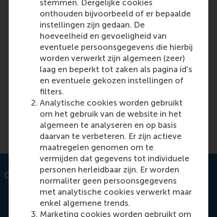
stemmen. Dergelijke cookies
onthouden bijvoorbeeld of er bepaalde
instellingen zijn gedaan. De
hoeveelheid en gevoeligheid van
Is cross-border co-operation in bank
eventuele persoonsgegevens die hierbij
supervision effective?
worden verwerkt zijn algemeen (zeer)
laag en beperkt tot zaken als pagina id's
en eventuele gekozen instellingen of
Featured on RSM Discovery
filters.
Analytische cookies worden gebruikt
Thursday, 28 November 2019
om het gebruik van de website in het
algemeen te analyseren en op basis
Read more on RSM Discovery
daarvan te verbeteren. Er zijn actieve
maatregelen genomen om te
vermijden dat gegevens tot individuele
personen herleidbaar zijn. Er worden
Contact information
normaliter geen persoonsgegevens
met analytische cookies verwerkt maar
enkel algemene trends.
Marketing cookies worden gebruikt om