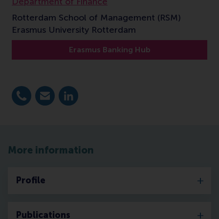
Department of Finance
Rotterdam School of Management (RSM)
Erasmus University Rotterdam
Erasmus Banking Hub
Bel +31 (0) 10 408 2807
E-mail wagner@rsm.nl
LinkedIn
More information
Profile
Publications