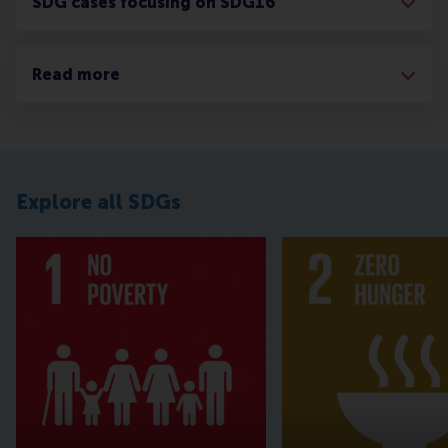
SDG cases focusing on SDG16
Read more
Explore all SDGs