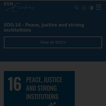
Toon pagina i
Switch to En
Klik vo
Contrast
SDG 16 - Peace, justice and strong
institutions
View all SDG's