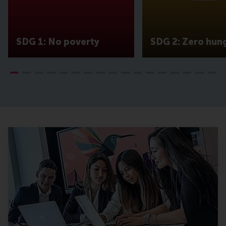
SDG 1: No poverty
SDG 2: Zero hun