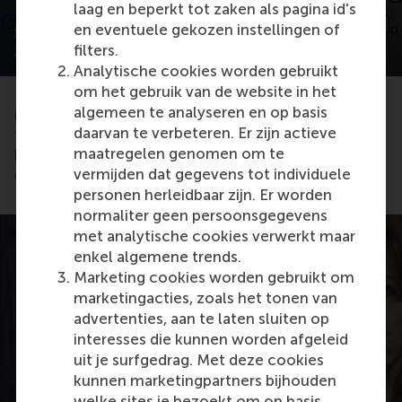
laag en beperkt tot zaken als pagina id's
en eventuele gekozen instellingen of
SDG 16: Academic insights into peace, justice
filters.
and strong institutions
Analytische cookies worden gebruikt
om het gebruik van de website in het
Public-private partnerships in security can have
algemeen te analyseren en op basis
multi-stakeholder perspectives while maintaining
daarvan te verbeteren. Er zijn actieve
the need for institutions’ legitimacy, explained
maatregelen genomen om te
by Prof. Gabriele Jacobs, co-director of the former
vermijden dat gegevens tot individuele
Centre of Excellence in Public Safety
personen herleidbaar zijn. Er worden
Management at RSM.
normaliter geen persoonsgegevens
met analytische cookies verwerkt maar
enkel algemene trends.
Marketing cookies worden gebruikt om
marketingacties, zoals het tonen van
advertenties, aan te laten sluiten op
interesses die kunnen worden afgeleid
uit je surfgedrag. Met deze cookies
kunnen marketingpartners bijhouden
welke sites je bezoekt om op basis