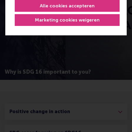
Alle cookies accepteren
Open popup met video
Marketing cookies weigeren
Why is SDG 16 important to you?
Positive change in action