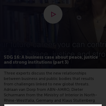
Open popup met video
SDG 16: A business case about peace, justice
and strong institutions (part 3)
Three experts discuss the new relationships
between business and public bodies that results
from challenges linked to new global threats.
Adriaan van Dorp from ABN-AMRO, Dieter
Schurmann from the Ministry of Interior in North-
Rhine-Westfalia, Germany and Klaus Stullenberg
with vast experience in the private security sector