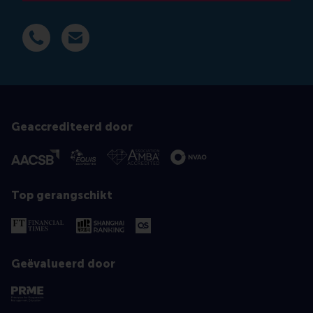
Bel +31 6 14 885 717
E-mail ktanner@rsm.nl
Geaccrediteerd door
Top gerangschikt
Geëvalueerd door