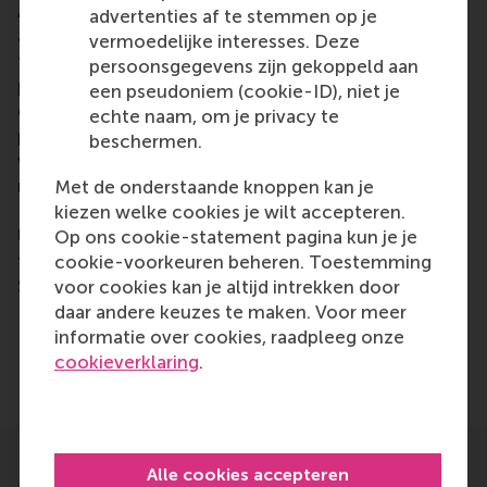
Acquisitions en managementparticipaties. Hij
advertenties af te stemmen op je
adviseert over internationale herstructureringen,
vermoedelijke interesses. Deze
fusies, overnames, management buyout’s en Box 2-
persoonsgegevens zijn gekoppeld aan
problematiek. Eric heeft snel en grondig inzicht in
een pseudoniem (cookie-ID), niet je
de fiscale haalbaarheid bij overnames en
echte naam, om je privacy te
participaties door private equity, management,
beschermen.
werknemers en familie. Hij heeft veelvuldig contact
met de waarderingsexperts binnen de
Met de onderstaande knoppen kan je
Belastingdienst. Eric is aan de Katholieke
kiezen welke cookies je wilt accepteren.
Universiteit Tilburg afgestudeerd in fiscaal recht en
Op ons cookie-statement pagina kun je je
fiscale economie. Eric begon zijn carrière in 1988.
cookie-voorkeuren beheren. Toestemming
Sedert 2002 is hij als kerndocent verbonden aan
voor cookies kan je altijd intrekken door
RSM, Erasmus University. Hij is lid van de
daar andere keuzes te maken. Voor meer
Nederlandse Orde van Belastingadviseurs (NOB).
informatie over cookies, raadpleeg onze
cookieverklaring
.
Alle cookies accepteren
Meer informatie