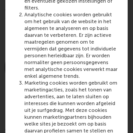
en eventuele gekozen instellingen of
filters.
Jouw experts in dit vakgebied
Analytische cookies worden gebruikt
Tijdens de Business Valuation Workshops leer je van
om het gebruik van de website in het
Eric Vermeulen.
algemeen te analyseren en op basis
daarvan te verbeteren. Er zijn actieve
maatregelen genomen om te
vermijden dat gegevens tot individuele
personen herleidbaar zijn. Er worden
normaliter geen persoonsgegevens
met analytische cookies verwerkt maar
enkel algemene trends.
Marketing cookies worden gebruikt om
marketingacties, zoals het tonen van
advertenties, aan te laten sluiten op
interesses die kunnen worden afgeleid
Eric Vermeulen
uit je surfgedrag. Met deze cookies
kunnen marketingpartners bijhouden
Eric Vermeulen is fiscaal partner bij AKD, en maakt
welke sites je bezoekt om op basis
deel uit van de kennisgroepen Mergers &
daarvan profielen samen te stellen en