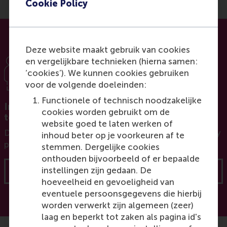
Cookie Policy
Deze website maakt gebruik van cookies
en vergelijkbare technieken (hierna samen:
‘cookies’). We kunnen cookies gebruiken
voor de volgende doeleinden:
Functionele of technisch noodzakelijke
Interested in a programme for your entire
cookies worden gebruikt om de
team?
website goed te laten werken of
Discover our options for customised and in-company
inhoud beter op je voorkeuren af te
programmes tailor-made for your organisation.
stemmen. Dergelijke cookies
onthouden bijvoorbeeld of er bepaalde
instellingen zijn gedaan. De
Learn more
hoeveelheid en gevoeligheid van
eventuele persoonsgegevens die hierbij
worden verwerkt zijn algemeen (zeer)
laag en beperkt tot zaken als pagina id's