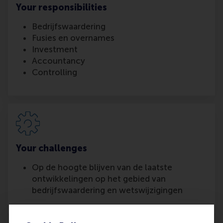
Your responsibilities
Bedrijfswaardering
Fusies en overnames
Investment
Accountancy
Controlling
Your challenges
Op de hoogte blijven van de laatste
ontwikkelingen op het gebied van
bedrijfswaardering en wetswijzigingen