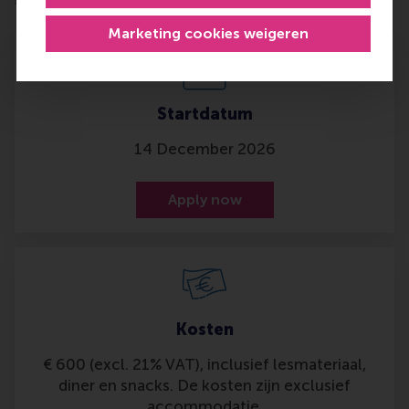
Marketing cookies weigeren
Startdatum
14 December 2026
Apply now
Kosten
€ 600 (excl. 21% VAT), inclusief lesmateriaal,
diner en snacks. De kosten zijn exclusief
accommodatie.