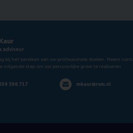
Kaur
 adviseur
aag bij het bereiken van uw professionele doelen. Neem co
de volgende stap om uw persoonlijke groei te realiseren.
639 596 717
mkaur@rsm.nl
596 717
E-mail mkaur@rsm.nl