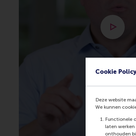
Open popu
Cookie Polic
Deze website maak
We kunnen cookie
Functionele 
laten werken 
onthouden bij