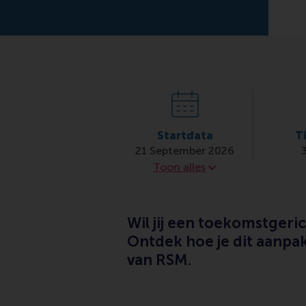
Startdata
T
21 September 2026
Startdata
Toon alles
Wil jij een toekomstgeri
Ontdek hoe je dit aanpak
van RSM.