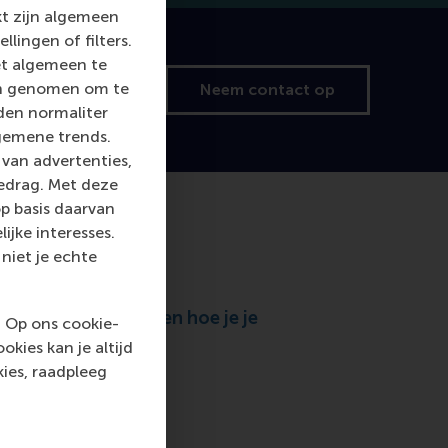
kt zijn algemeen
llingen of filters.
et algemeen te
len genomen om te
e brochure aan
Neem contact op
rden normaliter
gemene trends.
van advertenties,
gedrag. Met deze
p basis daarvan
ijke interesses.
niet je echte
die implementeert, en hoe je je
. Op ons cookie-
kies kan je altijd
ies, raadpleeg