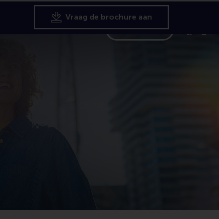
Vraag de brochure aan
Search
formation for
Toon pagi
Switch to
Klik
Cont