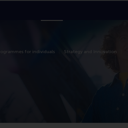
About RSM
Education
Faculty & Research
In
rogrammes for individuals
Strategy and Innovation