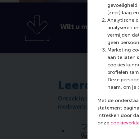
gevoeligheid
(zeer) laag en
Analytische c
Wilt u meer weten?
analyseren en
vermijden dat
geen persoon
Marketing coo
aan te laten 
cookies kunne
profielen sam
Deze persoon
Leerdoelen
naam, om je 
Ontdek in deze driedaagse curs
Met de onderstaan
medewerkers, klanten, financie
statement pagina 
intrekken door da
onze
cookieverkl
Vergroot je kennis va