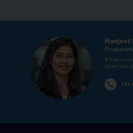
Manjeet 
Programma
Ik help u gr
kijken naar 
+31 
Bel +31 639 