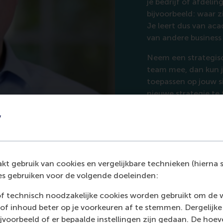
je bedrijf of afdel
bijvoorbeeld: waar 
Je leert dus van ac
van andere business
p met video
Neem een strategisc
team mee, dan kun j
toepassen op jouw si
nieuwe strategie te
bedrijfssituatie, of 
y
of andere sector is.
nieuwe vaardigheden
strategische beslui
Het programma
Mak
t gebruik van cookies en vergelijkbare technieken (hierna s
het
Advanced Manag
s gebruiken voor de volgende doeleinden:
of technisch noodzakelijke cookies worden gebruikt om de 
of inhoud beter op je voorkeuren af te stemmen. Dergelijke
voorbeeld of er bepaalde instellingen zijn gedaan. De hoev