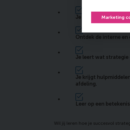
Je leert wat jouw rol 
Marketing c
Ontdek de interne en 
Je leert wat strategie
Je krijgt hulpmiddelen
afdeling.
Leer op een betekenis
Wil jij leren hoe je succesvol stra