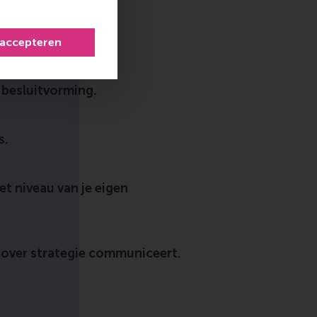
ganisatie.
 accepteren
e besluitvorming.
s.
et niveau van je eigen
s over strategie communiceert.