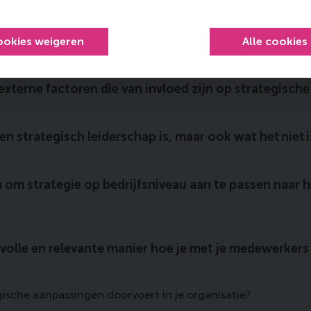
is bij het laten slagen van strategieën binnen jouw or
ookies weigeren
Alle cookies
externe factoren die van invloed zijn op strategisch
 en strategisch leiderschap is, maar ook wat het niet i
 om strategie op bedrijfsniveau aan te passen naar h
volle en relevante manier hoe je met je medewerker
tegische aanpassingen doorvoert in je organisatie?