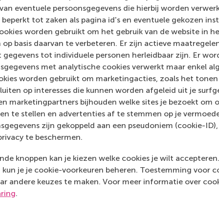
 van eventuele persoonsgegevens die hierbij worden verwer
 beperkt tot zaken als pagina id's en eventuele gekozen inste
ookies worden gebruikt om het gebruik van de website in h
 op basis daarvan te verbeteren. Er zijn actieve maatrege
Vraag d
 gegevens tot individuele personen herleidbaar zijn. Er wo
sgegevens met analytische cookies verwerkt maar enkel al
kies worden gebruikt om marketingacties, zoals het tonen 
sluiten op interesses die kunnen worden afgeleid uit je surf
n marketingpartners bijhouden welke sites je bezoekt om o
en te stellen en advertenties af te stemmen op je vermoedel
sgegevens zijn gekoppeld aan een pseudoniem (cookie-ID), 
privacy te beschermen.
us de juiste strategie voor jouw organisatie, hoe je 
de knoppen kan je kiezen welke cookies je wilt accepteren
rs, partners en anderen meekrijgt.
kun je je cookie-voorkeuren beheren. Toestemming voor coo
ar andere keuzes te maken. Voor meer informatie over cook
aring
.
n het opstellen en implementeren van strategieën.