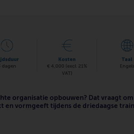
ijdsduur
Kosten
Taal
3 dagen
€ 4,000 (excl. 21%
Engel
VAT)
chte organisatie opbouwen? Dat vraagt om 
t en vormgeeft tijdens de driedaagse train