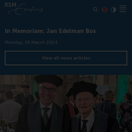
Toon pagina i
Switch to En
Klik vo
Contrast
In Memoriam: Jan Edelman Bos
Date
Monday, 18 March 2024
View all news articles