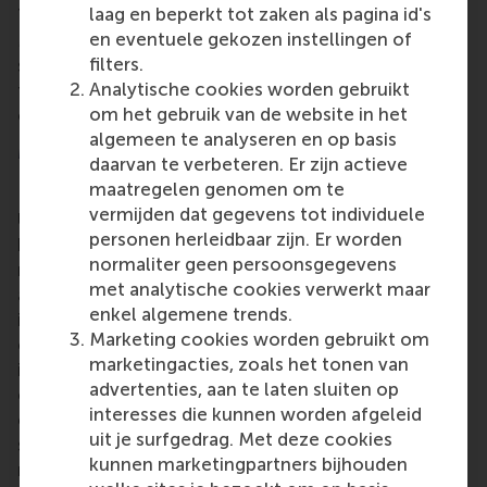
laag en beperkt tot zaken als pagina id's
The memorial service took place on Thursday 7
en eventuele gekozen instellingen of
March 2024. On behalf of the RSM community, we
filters.
send condolences to Jan Edelman Bos’ family and
Analytische cookies worden gebruikt
friends, and our warmest gratitude to his
om het gebruik van de website in het
contributions to help RSM grow.
algemeen te analyseren en op basis
More information
daarvan te verbeteren. Er zijn actieve
maatregelen genomen om te
Rotterdam School of Management, Erasmus
vermijden dat gegevens tot individuele
University (RSM)
is one of Europe’s top-ranked
personen herleidbaar zijn. Er worden
business schools. RSM provides ground-breaking
normaliter geen persoonsgegevens
research and education furthering excellence in all
met analytische cookies verwerkt maar
aspects of management and is based in the
enkel algemene trends.
international port city of Rotterdam – a vital nexus
Marketing cookies worden gebruikt om
of business, logistics and trade. RSM’s primary focus
marketingacties, zoals het tonen van
is on developing business leaders with international
advertenties, aan te laten sluiten op
careers who can become a force for positive
interesses die kunnen worden afgeleid
change by carrying their innovative mindset into a
uit je surfgedrag. Met deze cookies
sustainable future. Our first-class range of bachelor,
kunnen marketingpartners bijhouden
master, MBA, PhD and executive programmes