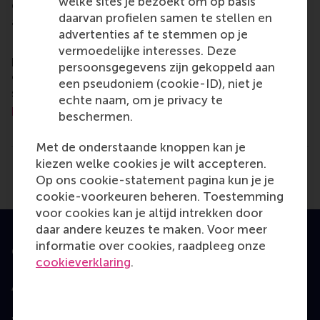
welke sites je bezoekt om op basis
encourage them to become critical, creative, caring
daarvan profielen samen te stellen en
and collaborative thinkers and doers.
www.rsm.nl
advertenties af te stemmen op je
For more information about RSM or this release,
vermoedelijke interesses. Deze
please contact Pavlina Novakova, RSM corporate
persoonsgegevens zijn gekoppeld aan
communications and PR manager, or Danielle Baan,
een pseudoniem (cookie-ID), niet je
science communications lead and PR, by email at
echte naam, om je privacy te
press@rsm.nl
.
beschermen.
Type
Met de onderstaande knoppen kan je
Accounting and control , Alumni , Doctoral Program
kiezen welke cookies je wilt accepteren.
Delen
Deel huidige pagina als Facebook bericht
Deel huidige pagina als X bericht
Deel huidige pagina als Blu
Deel huidige pagina 
Deel huidige 
Deel 
Op ons cookie-statement pagina kun je je
cookie-voorkeuren beheren. Toestemming
voor cookies kan je altijd intrekken door
daar andere keuzes te maken. Voor meer
informatie over cookies, raadpleeg onze
Geaccrediteerd door
cookieverklaring
.