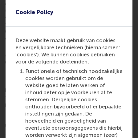
As a management consultant, Edelman Bos worked
at Bosboom & Hegener, where he rose to chairman
Cookie Policy
of the board of directors. He was also chairman of
the Order of Organisational Scientists and Advisors
(
Ooa
), a Dutch professional organisation for
organisational consultants.
Deze website maakt gebruik van cookies
en vergelijkbare technieken (hierna samen:
From 1979 he was professor of business
‘cookies’). We kunnen cookies gebruiken
administration at Delft University of Technology
voor de volgende doeleinden:
(TU Delft), and was appointed board member of the
Dutch Broadcasting Foundation (
NOS -
Nederlandse
Functionele of technisch noodzakelijke
Omroep Stichting
) in 1982, succeeding Prof. Jan
cookies worden gebruikt om de
Kreiken. With the establishment of RSM as the
website goed te laten werken of
business school at Erasmus University Rotterdam in
inhoud beter op je voorkeuren af te
1970, he moved to Rotterdam, where he served as
stemmen. Dergelijke cookies
professor of accountancy until 1990. Prof. Edelman
onthouden bijvoorbeeld of er bepaalde
Bos held a rare combination of chairs at both
instellingen zijn gedaan. De
Rotterdam School of Management, Erasmus
hoeveelheid en gevoeligheid van
University (RSM) and the medical faculty Erasmus
eventuele persoonsgegevens die hierbij
MC.
worden verwerkt zijn algemeen (zeer)