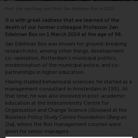
Prof. Erik van Raaij and Prof. Jan Edelman Bos in 2023
It is with great sadness that we learned of the
death of our former colleague Professor Jan
Edelman Bos on
1 March 2024 at the age of 98.
Jan Edelman Bos was known for ground-breaking
research into, among other things, development
co-operation, Rotterdam’s municipal politics,
modernisation of the municipal police, and co-
partnerships in higher education.
Having studied behavioural sciences, he started as a
management consultant in Amsterdam in 1951. At
that time, he was also involved in post-academic
education at the Interuniversity Centre for
Organisation and Change Science (
Sioo
)and at the
Business Policy Study Centre Foundation (
Berg en
Dal
), where the first management courses were
given for senior managers.