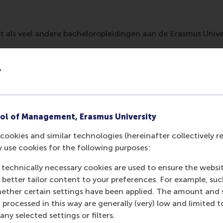
 Net als veel andere bacheloropleidingen aan de Erasmus Univ
)
y
gatieve gevolgen voor je carrière. Je wordt op de hoogte g
 als je alle 60 studiepunten (EC) van het eerste bachelorjaar
geronde vijf worden gecompenseerd door minimaal één zev
ol of Management, Erasmus University
cookies and similar technologies (hereinafter collectively r
ang niet iedereen na het eerste bachelorjaar aan de BSA-eis
y use cookies for the following purposes:
ormatie over Bedrijfskunde aan RSM voordat je je inschrijf
 technically necessary cookies are used to ensure the websi
o better tailor content to your preferences. For example, su
her certain settings have been applied. The amount and se
et waar je aan begint:
 processed in this way are generally (very) low and limited t
bekijk
het studieprogramma
,
de brochure
en de
veelgesteld
ny selected settings or filters.