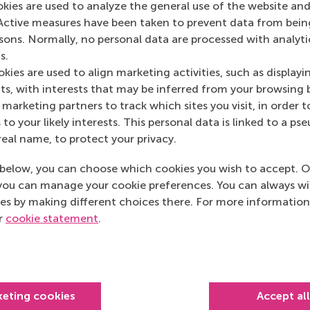
f tijdens een
open dag
van de Erasmus Universiteit.
okies are used to analyze the general use of the website and
en wiskunde, Nederlands, Engels, economie en management e
Active measures have been taken to prevent data from bein
rsons. Normally, no personal data are processed with analyti
s.
kies are used to align marketing activities, such as displayi
 tijdens de bachelor Bedrijfskunde. Neem daarom contact 
s, with interests that may be inferred from your browsing 
marketing partners to track which sites you visit, in order t
 to your likely interests. This personal data is linked to a 
real name, to protect your privacy.
below, you can choose which cookies you wish to accept. O
you can manage your cookie preferences. You can always w
es by making different choices there. For more information
ur
cookie statement
.
Top ranked
keting cookies
Accept al