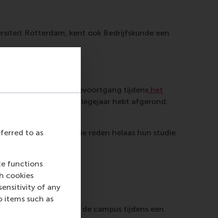
ersiteit Rotterdam, kent ook Bedrijfskunde een
ehouden van jouw studievoortgang tijdens
het
 daadwerkelijk in één collegejaar hebt afgerond.
en.
eferred to as
 en moeten velen om die reden helaas hun studie
t.
te functions
ch cookies
nsitivity of any
o items such as
e vragen
. En kom naar de campus tijdens een