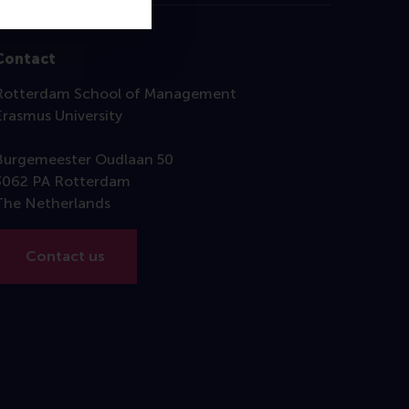
Contact
Rotterdam School of Management
Erasmus University
Burgemeester Oudlaan 50
3062 PA Rotterdam
The Netherlands
Contact us