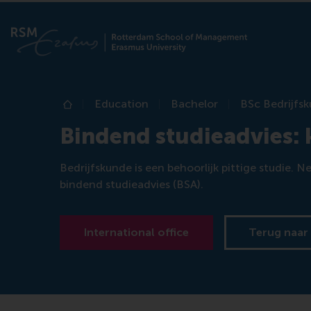
Education
Bachelor
BSc Bedrijfs
Home
Bindend studieadvies: k
Bedrijfskunde is een behoorlijk pittige studie.
bindend studieadvies (BSA).
International office
Terug naar