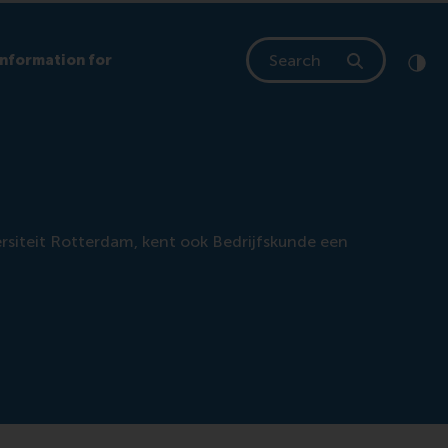
Search
Information for
Clic
Cont
ersiteit Rotterdam, kent ook Bedrijfskunde een