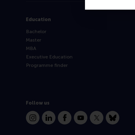
Education
Bachelor
Master
MBA
Executive Education
Programme finder
Follow us
Instagram
LinkedIn
Facebook
YouTube
X
Bluesky