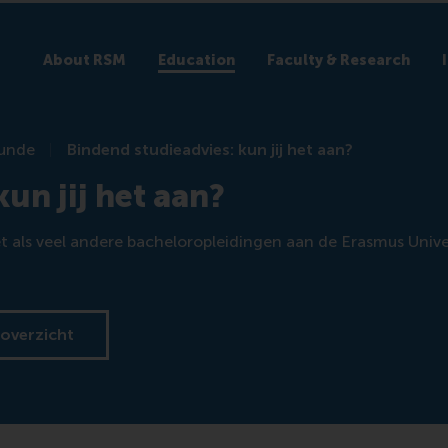
About RSM
Education
Faculty & Research
kunde
Bindend studieadvies: kun jij het aan?
un jij het aan?
 Net als veel andere bacheloropleidingen aan de Erasmus Univ
 overzicht