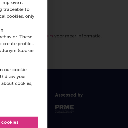
 improve it
n organisatie.
g traceable to
cal cookies, only
ng
op met
de studieadviseurs
voor meer informatie,
behavior. These
o create profiles
pseudonym (cookie
n our cookie
ithdraw your
 about cookies,
Assessed by
l cookies