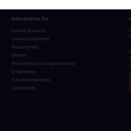
Information for
Future students
Current students
Researchers
Alumni
Recruiters and organisations
Employees
Future employees
Journalists