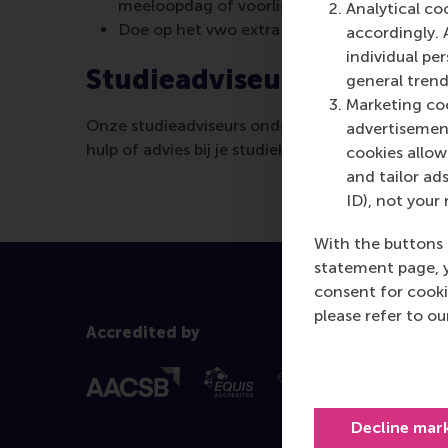
meeloopdag of voorlichtingsbijeenkomst, o
Analytical co
Doe op het vwo extra je best voor de vakk
accordingly. 
individual pe
Studieadviseurs
general trend
Marketing coo
Onze studieadviseurs ondersteunen jou vóór en
advertisement
hulp of advies bij je studiekeuze.
cookies allow 
and tailor ads
ID), not your 
With the buttons 
statement page, 
consent for cooki
please refer to o
Accredited by
Decline mar