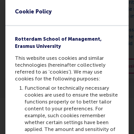
uitgedaagd om krit
periode een bedrijf van
te denken over de 
dichtbij te bekijken.
Cookie Policy
het bedrijfsleven i
Hierdoor kun je meer te
samenleving en
weten komen over een
innovatieve oploss
functie, de cultuur van de
ontwikkelen op he
organisatie en of deze bij je
Rotterdam School of Management,
van duurzaamheid 
past of niet.
Erasmus University
maatschappij.
This website uses cookies and similar
technologies (hereinafter collectively
Career Centre
RSM's missi
referred to as ‘cookies’). We may use
cookies for the following purposes:
Functional or technically necessary
cookies are used to ensure the website
functions properly or to better tailor
content to your preferences. For
Bereid je voor op je studentenleven
example, such cookies remember
whether certain settings have been
applied. The amount and sensitivity of
Studentenverenigingen