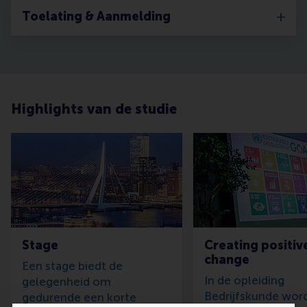
Toelating & Aanmelding
Highlights van de studie
Stage
Creating positiv
change
Een stage biedt de
In de opleiding
gelegenheid om
Bedrijfskunde word
gedurende een korte