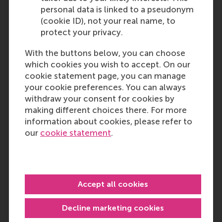
personal data is linked to a pseudonym
(cookie ID), not your real name, to
protect your privacy.
Toen ik aan Bedrijfskunde begon, wist
ik, doordat de studie heel breed is, nog
With the buttons below, you can choose
niet zo goed wat ik ervan moest
which cookies you wish to accept. On our
verwachten. Tijdens mijn studie heb ik
cookie statement page, you can manage
juist gemerkt dat dit de opleiding zo
your cookie preferences. You can always
fijn maakt. Door het brede aanbod aan
withdraw your consent for cookies by
vakken, kun je erachter komen waar je
interesses liggen en je hierin verder
making different choices there. For more
specialiseren. Daarnaast heb je tijdens
information about cookies, please refer to
je studie veel mogelijkheden om jezelf
our
cookie statement
.
verder te uit te dagen, zoals de
dubbelstudie Recht en Bedrijfskunde,
maar ook door stages, exchanges,
bijbanen en verenigingen. Hierdoor
ontwikkel je jezelf zowel op
Accept all cookies
academisch als persoonlijk vlak veel
S
tijdens je studietijd!
Decline marketing cookies