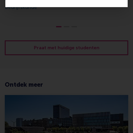
Chiara Klerkx - Dubbelstudie Recht en
Bedrijfskunde
Praat met huidige studenten
Ontdek meer