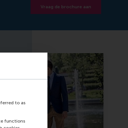
Vraag de brochure aan
eferred to as
te functions
ch cookies