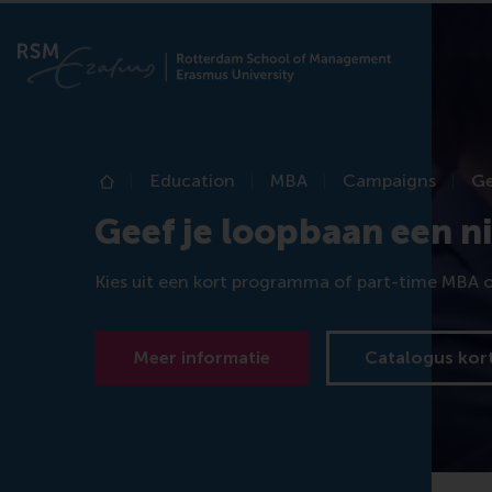
Education
MBA
Campaigns
Ge
Home
Geef je loopbaan een 
Kies uit een kort programma of part-time MBA o
Meer informatie
Catalogus kor