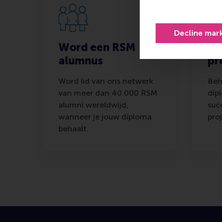
Decline mar
Word een RSM
Ee
alumnus
pr
Word lid van ons netwerk
Beh
van meer dan 40.000 RSM
dip
alumni wereldwijd,
suc
wanneer je jouw diploma
pro
behaalt.