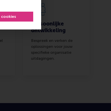
l cookies
Persoonlijke
ontwikkeling
el
Bespreek en verken de
oplossingen voor jouw
specifieke organisatie
uitdagingen.