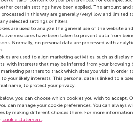
her certain settings have been applied. The amount and se
 processed in this way are generally (very) low and limited t
ny selected settings or filters.
iningen
Part
okies are used to analyze the general use of the website and
Active measures have been taken to prevent data from bein
oost
rsons. Normally, no personal data are processed with analyti
22 m
s.
kies are used to align marketing activities, such as displayi
s, with interests that may be inferred from your browsing 
marketing partners to track which sites you visit, in order t
 to your likely interests. This personal data is linked to a 
real name, to protect your privacy.
below, you can choose which cookies you wish to accept. O
you can manage your cookie preferences. You can always w
es by making different choices there. For more information
ur
cookie statement
.