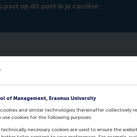
u past op dit punt in je carrière.
y
ol of Management, Erasmus University
cookies and similar technologies (hereinafter collectively r
y use cookies for the following purposes:
 technically necessary cookies are used to ensure the websi
o better tailor content to your preferences. For example, su