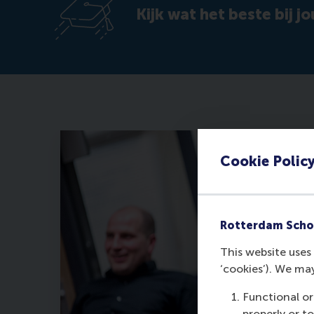
Kijk wat het beste bij jo
Cookie Polic
Rotterdam Scho
This website uses 
‘cookies’). We ma
Functional or
properly or t