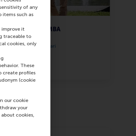
nsitivity of any
o items such as
-time Executive MBA
 improve it
g traceable to
Studeer naast je baan
cal cookies, only
aanden - start in januari
ng
Lees meer
behavior. These
o create profiles
pseudonym (cookie
n our cookie
ithdraw your
 about cookies,