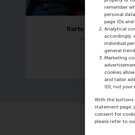
remember whet
personal data
page IDs and a
Korte management tra
Analytical co
accordingly. 
Geef je loopbaan een b
individual pe
general trend
Marketing coo
Lees meer
advertisement
cookies allow 
and tailor ads
ID), not your 
With the buttons 
statement page, 
consent for cooki
please refer to o