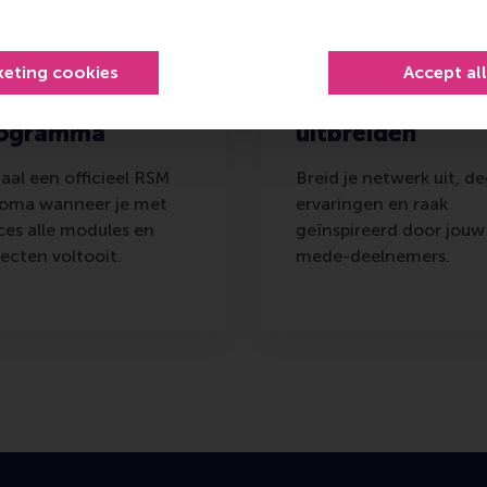
keting cookies
Accept al
n officieel RSM
Jouw netwerk
ogramma
uitbreiden
aal een officieel RSM
Breid je netwerk uit, de
loma wanneer je met
ervaringen en raak
ces alle modules en
geïnspireerd door jouw
jecten voltooit.
mede-deelnemers.