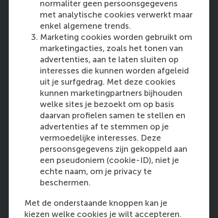
normaliter geen persoonsgegevens
professionals voorzien van manieren
met analytische cookies verwerkt maar
om big data technologieën toe te
enkel algemene trends.
passen om innovatieve en geslaagde
Marketing cookies worden gebruikt om
bedrijfstoepassingen te ontwerpen en
marketingacties, zoals het tonen van
implementeren
advertenties, aan te laten sluiten op
interesses die kunnen worden afgeleid
uit je surfgedrag. Met deze cookies
de zakelijke vaardigheden van
kunnen marketingpartners bijhouden
technische datawetenschappers
welke sites je bezoekt om op basis
verbeteren door het maken van
daarvan profielen samen te stellen en
bedrijfscasussen en oplossingen vanuit
advertenties af te stemmen op je
zakelijk oogpunt te verkennen
vermoedelijke interesses. Deze
persoonsgegevens zijn gekoppeld aan
een pseudoniem (cookie-ID), niet je
de technische vaardigheden van
echte naam, om je privacy te
zakelijke leidinggevenden verbeteren
beschermen.
wanneer zij nieuwe kennis op doen van
datawetenschapmethodieken en -
Met de onderstaande knoppen kan je
technieken
kiezen welke cookies je wilt accepteren.