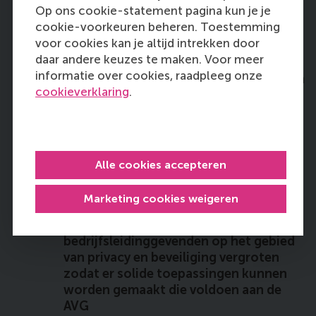
Op ons cookie-statement pagina kun je je
cookie-voorkeuren beheren. Toestemming
de samenwerking tussen
voor cookies kan je altijd intrekken door
datawetenschappers en
daar andere keuzes te maken. Voor meer
bedrijfsleidinggevenden verbeteren
informatie over cookies, raadpleeg onze
door het wederzijds begrip te vergroten
cookieverklaring
.
een industrieoverstijgend leerplatform
bieden voor professionals zodat ze
kunnen leren van de ervaringen uit
Alle cookies accepteren
andere relevante branches
Marketing cookies weigeren
de kennis bij datawetenschappers en
bedrijfsleidinggevenden op het gebied
van privacy en beveiliging vergroten
zodat er solide toepassingen kunnen
worden gemaakt die voldoen aan de
AVG