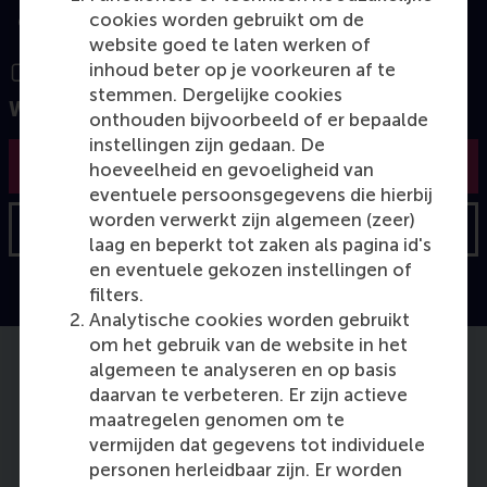
cookies worden gebruikt om de
website goed te laten werken of
inhoud beter op je voorkeuren af te
stemmen. Dergelijke cookies
Wilt u meer weten?
onthouden bijvoorbeeld of er bepaalde
instellingen zijn gedaan. De
Vraag de brochure aan
hoeveelheid en gevoeligheid van
eventuele persoonsgegevens die hierbij
worden verwerkt zijn algemeen (zeer)
Neem contact op
laag en beperkt tot zaken als pagina id's
en eventuele gekozen instellingen of
filters.
Analytische cookies worden gebruikt
om het gebruik van de website in het
algemeen te analyseren en op basis
Leerdoelen
daarvan te verbeteren. Er zijn actieve
Na deze Engelstalige cursus kun je:
maatregelen genomen om te
vermijden dat gegevens tot individuele
personen herleidbaar zijn. Er worden