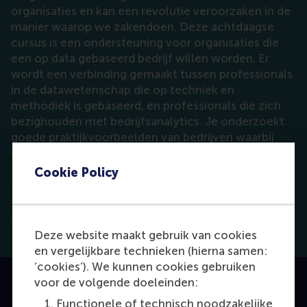
organisaties en kan een revolutie veroorzaken in de
manier waarop we zakendoen. Deze achtdaagse
cursus is een ondersteuning voor organisaties die
een op data gebaseerd bedrijf willen worden. Er
wordt een verbinding gemaakt tussen professionals
in de datawetenschap die op techniek en
methodiek is gebaseerd, en professionals die zich
bezighouden met bedrijfsanalytics. Je onderzoekt
goede praktijkvoorbeelden van bedrijven waarbij
senior executives zijn betrokken bij de transitie.
Cookie Policy
De Engelstalige cursus van RSM Executive
Education is ontwikkeld door het
Erasmus Centre
for Data Analytics
.
Deze website maakt gebruik van cookies
en vergelijkbare technieken (hierna samen:
‘cookies’). We kunnen cookies gebruiken
voor de volgende doeleinden:
Functionele of technisch noodzakelijke