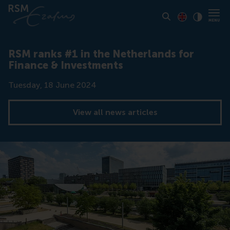
Toon pagina i
Switch to En
Klik vo
Contrast
RSM ranks #1 in the Netherlands for
Finance & Investments
Date
Tuesday, 18 June 2024
View all news articles