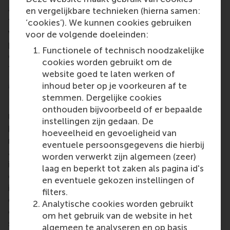
and Investments programme requires a broad-
en vergelijkbare technieken (hierna samen:
thinking, proactive attitude. The programme deals
‘cookies’). We kunnen cookies gebruiken
with financial decision-making from the
voor de volgende doeleinden:
perspectives of investors and companies and
Functionele of technisch noodzakelijke
combines a strong academic foundation with close
cookies worden gebruikt om de
ties to the practice of finance.
website goed te laten werken of
More information
inhoud beter op je voorkeuren af te
stemmen. Dergelijke cookies
Rotterdam School of Management, Erasmus
onthouden bijvoorbeeld of er bepaalde
University (RSM)
is one of Europe’s top-ranked
instellingen zijn gedaan. De
business schools. RSM provides ground-breaking
hoeveelheid en gevoeligheid van
research and education furthering excellence in all
eventuele persoonsgegevens die hierbij
aspects of management and is based in the
worden verwerkt zijn algemeen (zeer)
international port city of Rotterdam – a vital nexus
laag en beperkt tot zaken als pagina id's
of business, logistics and trade. RSM’s primary focus
en eventuele gekozen instellingen of
is on developing business leaders with international
filters.
careers who can become a force for positive
Analytische cookies worden gebruikt
change by carrying their innovative mindset into a
om het gebruik van de website in het
sustainable future. Our first-class range of bachelor,
algemeen te analyseren en op basis