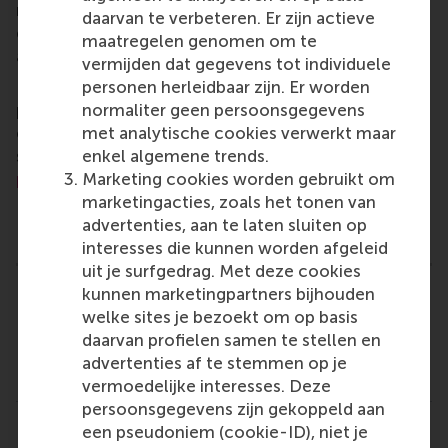
master, MBA, PhD and executive programmes
daarvan te verbeteren. Er zijn actieve
encourage them to become critical, creative, caring
maatregelen genomen om te
and collaborative thinkers and doers.
www.rsm.nl
vermijden dat gegevens tot individuele
personen herleidbaar zijn. Er worden
For more information about RSM or this release,
normaliter geen persoonsgegevens
please contact Pavlina Novakova, RSM corporate
met analytische cookies verwerkt maar
communications and PR manager, or Danielle Baan,
enkel algemene trends.
science communications lead and PR, by email at
Marketing cookies worden gebruikt om
press@rsm.nl
.
marketingacties, zoals het tonen van
Type
advertenties, aan te laten sluiten op
Accounting and control , Alumni , Corporate Communic
interesses die kunnen worden afgeleid
uit je surfgedrag. Met deze cookies
kunnen marketingpartners bijhouden
Related links
welke sites je bezoekt om op basis
daarvan profielen samen te stellen en
Dr. T. (Thomas) Lambert (rsm.nl)
advertenties af te stemmen op je
Prof. Dr. M.W. (Michel) Lander (rsm.nl)
vermoedelijke interesses. Deze
persoonsgegevens zijn gekoppeld aan
een pseudoniem (cookie-ID), niet je
Delen
Deel huidige pagina als Facebook bericht
Deel huidige pagina als X bericht
Deel huidige pagina als Blu
Deel huidige pagina 
Deel huidige 
Deel 