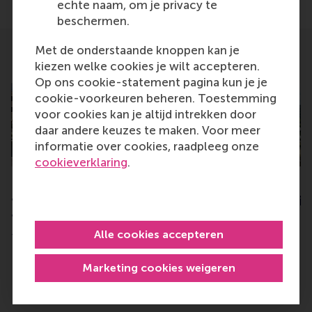
echte naam, om je privacy te
beschermen.
Met de onderstaande knoppen kan je
Related
kiezen welke cookies je wilt accepteren.
Op ons cookie-statement pagina kun je je
cookie-voorkeuren beheren. Toestemming
voor cookies kan je altijd intrekken door
daar andere keuzes te maken. Voor meer
informatie over cookies, raadpleeg onze
cookieverklaring
.
First GEMBA graduation: “a
RSM top-ranked in
transformational journey
Netherlands in Fin
to become future-proof”
Times
Alle cookies accepteren
Tuesday, 2 July 2024
Monday, 22 May 2023
Marketing cookies weigeren