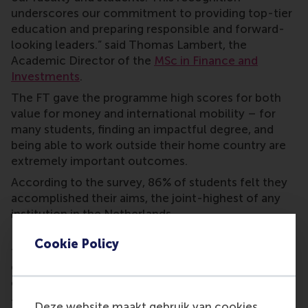
underscores our commitment to providing top-tier
education and preparing responsible and forward-
looking leaders.” said Thomas Lambert, the
Academic Director of the
MSc in Finance and
Investments
.
The FT gave the programme high scores for both
value for money and international mobility – for
many students, finding an impactful degree, and
being able to work outside their home country are
extremely important outcomes.
According to the survey, 86% of students felt they
accomplished their aims, the joint-highest of any
institution in the Netherlands.
RSM was also ranked #4 in the world for carbon
Cookie Policy
footprint, demonstrating the school’s actions in
delivering on its mission to be a force for positive
change.
This demanding one-year full-time MSc in Finance
Deze website maakt gebruik van cookies